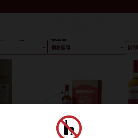
hisky
/ Benromach 百樂門
價格區間
年份2005
百樂門 15年禮贊蘇格
百樂門 
197412
蘭新春禮盒
一