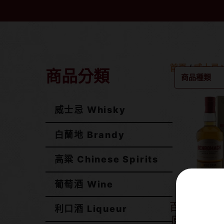
首頁
/
威士忌 W
商品分類
商品種類
威士忌 Whisky
白蘭地 Brandy
高粱 Chinese Spirits
葡萄酒 Wine
百樂門 臻選
利口酒 Liqueur
原桶強度#14