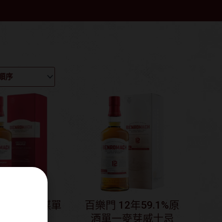
12年無泥煤單
百樂門 12年59.1%原
麥芽威士忌
酒單一麥芽威士忌