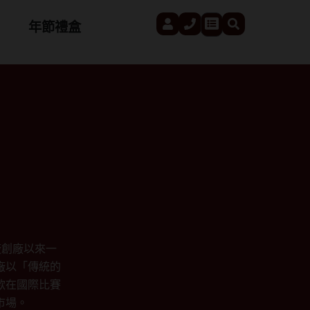
User
Phone
Search
Cart
年節禮盒
廠創廠以來一
廠以「傳統的
款在國際比賽
市場。