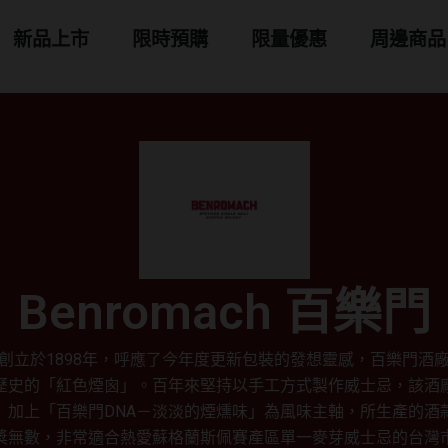
 商品分類
新品上市
限時預購
限量優惠
周邊商品
Benromach 百樂門
創立於1898年，呼應了今年度更新包裝的發想靈感，百樂門酒
歷史的「紅色煙囪」。百年來堅持以手工方式製作威士忌，該酒
」加上「百樂門DNA－淡淡的煙燻味」為風味主軸，所生產的酒
獎無數，非常適合熱愛蘇格蘭斯佩賽產區單一麥芽威士忌的台灣