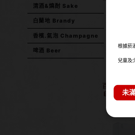
清酒&燒酎 Sake
NT$
6
白蘭地 Brandy
香檳.氣泡 Champagne
根據菸
啤酒 Beer
兒童及
百樂⾨ 臻選
未滿
BATCH 
士忌
NT$
1