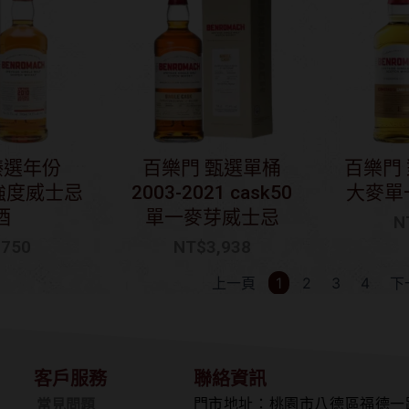
臻選年份
百樂門 甄選單桶
百樂門
桶強度威士忌
2003-2021 cask50
大麥單
酒
單一麥芽威士忌
N
,750
NT$
3,938
上一頁
1
2
3
4
下
客戶服務
聯絡資訊
門市地址：桃園市八德區福德一
常見問題