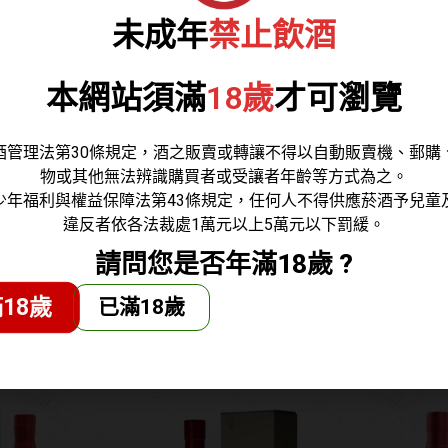
,188
NT$
1,938
N
未成年
禁止飲酒
本網站須滿
18歲
才可瀏覽
酒管理法第30條規定，酒之販賣或轉讓不得以自動販賣機、郵購
物或其他無法辨識購買者或受讓者年齡等方式為之。
少年福利與權益保障法第43條規定，任何人不得供應菸酒予兒童
違反者依各法裁處1萬元以上5萬元以下罰緩。
請問您是否年滿18歲 ?
年份2012
百樂⾨ 臻選年份2012
百樂門 
18歲
已滿18歲
3原桶強度威
BATCH 1原桶強度威
原桶強
原酒
士忌原酒
,700
NT$
1,880
N