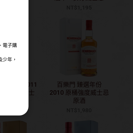
T$
1,045
NT$
1,195
、電子購
及少年，
臻選年份2011
百樂門 臻選年份
度57.9%威士
2010 原桶強度威士忌
忌原酒
原酒
T$
3,980
NT$
1,980