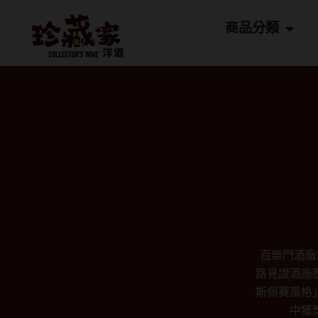
跳
Open
至
商品分類
主
要
內
容
百樂門酒廠
路見證酒廠
斯佩賽風格
中獲