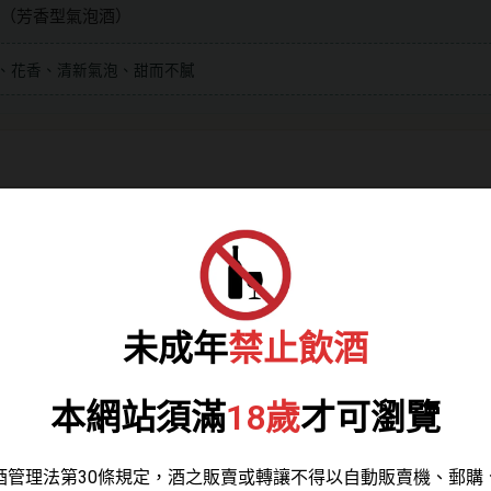
ante（芳香型氣泡酒）
、花香、清新氣泡、甜而不膩
色
，帶些許奶油色調與淺色泡沫。香氣表現鮮明奔放，
口甜美卻不滑膩，
適中的酸度
讓整體更顯清新，
暢節奏。
未成年
禁止飲酒
本網站須滿
18歲
才可瀏覽
碎葡萄進行輕壓，取得細緻汁液。
下冷凍保存，以穩定香氣與新鮮感。
酒管理法第30條規定，酒之販賣或轉讓不得以自動販賣機、郵購