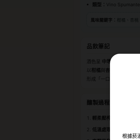
類型：
Vino Spum
風味關鍵字：
柑橘、杏桃
品飲筆記
酒色呈
中等強度的稻草黃
以
柑橘
與
杏桃
為主軸。入
形成「一口接一口」的流
釀製過程
輕柔壓榨：
採收後將壓
低溫處理：
汁液在低溫
根據菸