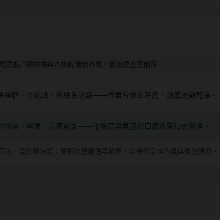
用更能凸顯柑橘與杏桃的清新香氣，氣泡感也更俐落。
油蛋糕、杏桃派、柑橘系甜點——香氣會彼此呼應，甜感更顯乾淨。
起司盤、堅果、清爽前菜——用酸度與氣泡把口感收束得更俐落。
直射，置於陰涼處；開瓶後建議儘早飲用，以保留最佳香氣與氣泡張力。