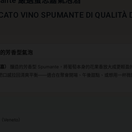
mante 嚴選蜜思嘉氣泡酒
CATO VINO SPUMANTE DI QUALITÀ 
奏的芳香型氣泡
思嘉）
釀造的芳香型 Spumante，將葡萄本身的花果香放大成更輕
把口感拉回清爽平衡——適合在聚會開場、午後甜點、或想用一杯微
Veneto）