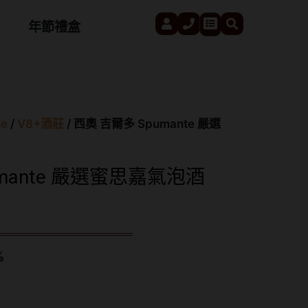
User
Phone
Search
Cart
年節禮盒
e
/
V8+酒莊
/ 西奧 吉爾多 Spumante 嚴選
mante 嚴選蜜思嘉氣泡酒
%