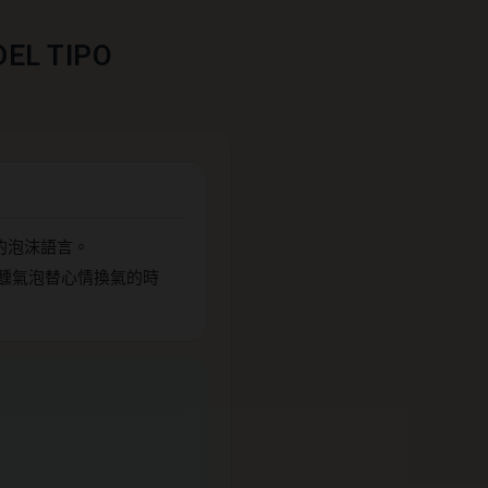
DEL TIPO
盈的泡沫語言。
醺氣泡替心情換氣的時