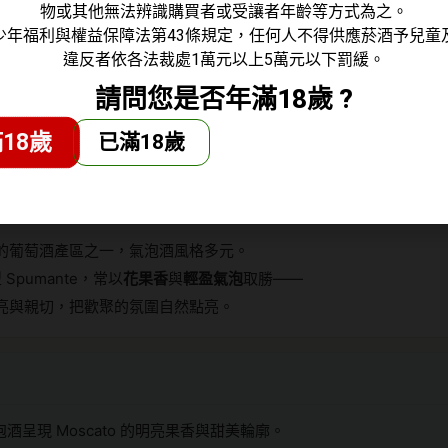
釜並控制溫度接近 15°C，啟動選定酵母的酒精發酵。
物或其他無法辨識購買者或受讓者年齡等方式為之。
少年福利與權益保障法第43條規定，任何人不得供應菸酒予兒童
進行二次發酵後以冷卻方式中斷發酵，
保留天然甜美與芳香
。
違反者依各法裁處1萬元以上5萬元以下罰緩。
ato 的魅力在於「香氣」與「甜度」的自然延伸；冷卻中斷發酵的處理，
請問您是否年滿18歲 ?
停留在理想的位置，讓甜感更乾淨、氣泡更輕盈。
18歲
已滿18歲
的清新氣泡語彙
的葡萄酒產區之一，氣泡酒風格多元。
 Spumante，常以
花果香
與
輕盈氣泡
取勝——
亮與親切，把歡聚的氛圍自然點亮。
型氣泡酒呈現 Moscato 的明亮果香與甜美輪廓。