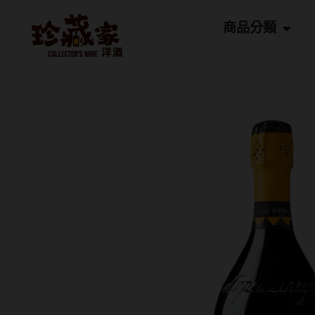
跳
Open
至
商品分類
主
要
內
容