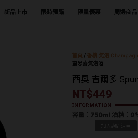
 商品分類
新品上市
限時預購
限量優惠
周邊商品
首頁
/
香檳.氣泡 Champagn
蜜思嘉氣泡酒
西奧 吉爾多 Spu
NT$
449
INFORMATION
容量：750ml 酒精：9
西
加入詢問清單
奧
吉