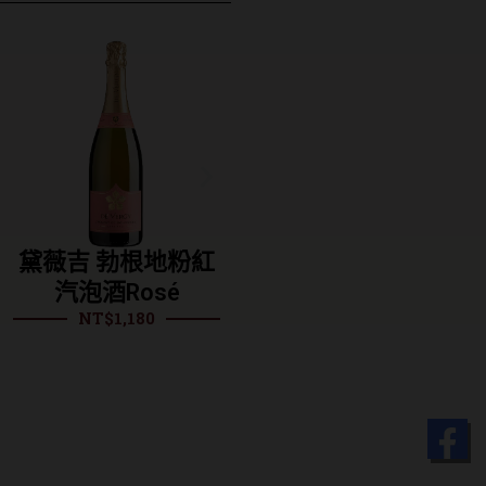
紅
黛薇吉 勃根地汽泡
黛拉夢 無年份白
酒Brut
白香檳
NT$
1,180
NT$
2,300