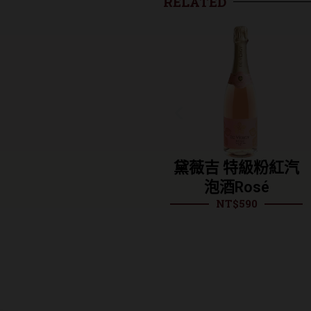
RELATED
白中
黛薇吉 特級粉紅汽
黛薇吉 特級汽泡
泡酒Rosé
Brut
NT$
590
NT$
590