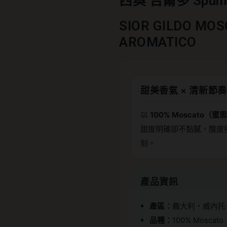
西奧 吉爾多 Spu
SIOR GILDO MOS
AROMATICO
甜美香氣 × 清新節
以
100% Moscato（蜜
甜度明確卻不黏膩，酸度
刻。
產品資訊
產區：
義大利・威內托（
品種：
100% Moscato