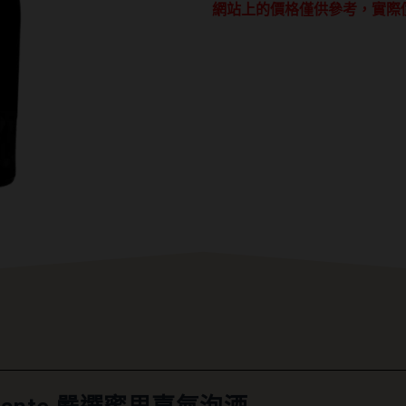
網站上的價格僅供參考，實際
爾
多
Spumante
嚴
選
蜜
思
嘉
氣
泡
酒
數
量