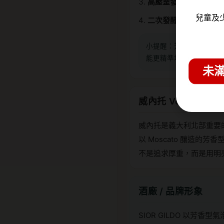
高壓釜發酵：
置入高壓
兒童及
二次發酵與冷卻中斷：
小提醒：芳香型 Mosc
能更精準地把葡萄的果香
未滿
威內托 Veneto 
威內托是義大利北部重要
以 Moscato 釀造的芳香型
不是追求厚重，而是用明
酒廠 / 品牌形象
SIOR GILDO 以芳香