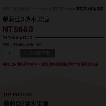
首頁
/
香檳.氣泡 Champagne
/
蘿莉亞 Lolea
/ 蘿莉亞3號水果酒
蘿莉亞3號水果酒
NT$
680
INFORMATION
容量：750ML 酒精：8%
蘿
加入詢問清單
莉
亞
網站上的價格僅供參考，實際價格與數量請與本客服確認為主
3
號
水
果
酒
數
量
INTRODUCE
蘿莉亞3號水果酒