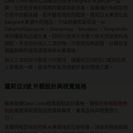
Casa Lolea 羅莉亞酒廠是西班牙Sangria水果酒的第一品
牌，在西班牙擁有極高的聲望與能見度，從機場的免稅店到
市集中的雜貨鋪，都不難發現她的蹤跡。羅莉亞水果酒也是
Sangria水果酒中的精品，只採用優質葡萄酒，以
CabernetSauvignon、Chardonnay、Macabeo 、Tempranillo
等四種葡萄品種生產，同時只使用天然果汁與天然甜香料為
調配，不添加任何人工添加物、不使用加熱殺菌，以確保呈
現最新鮮的葡萄酒風味與水果風味。
無人工添加與冷壓原汁
的堅持，讓蘿莉亞3號在口感與品質
上皆獨具一格，是自然系氣泡酒愛好者的理想之選。
蘿莉亞3號 外觀設計與視覺風格
瓶身延續Casa Lolea經典圓點設計風格，
優雅白底搭配綠色
點紋
展現清新感與自然風味聯想，兼具品味與視覺吸引
力。
其獨特瓶型與
自然系水果風味
定位相呼應，深受年輕族群與