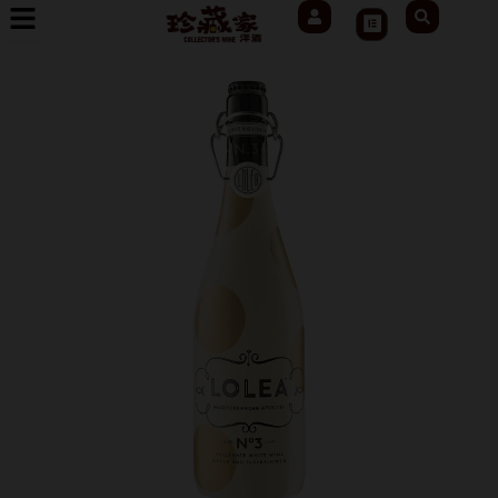
User
Search
跳
Cart
至
主
要
內
容