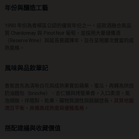
年份與釀造工藝
1990 年份為香檳區公認的優質年份之一。這款酒融合高品
質 Chardonnay 與 Pinot Noir 葡萄，並採用大量儲備酒
（Reserve Wine）與延長窖藏陳年，旨在呈現層次豐富的成
熟風格。
風味與品飲筆記
香氣首先為清晰白花與成熟果實如蘋果、蜜瓜，再轉為烘焙
奶油麵包（brioche）、杏仁糖與烤堅果香。入口柔滑，氣
泡細緻，伴隨梨、乾果、礦物質調性與餘韻悠長。
其質地圓
潤且平衡，具備高成熟度與優雅風格
。
搭配建議與收藏價值