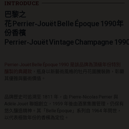
年
INTRODUCE
華
巴黎之
香
檳
花 Perrier‑Jouët Belle Époque 1990年
1990
年
份香檳
數
Perrier‑Jouët Vintage Champagne 199
量
Perrier‑Jouët Belle Époque 1990 是該品牌為頂級年份特別
釀製的典藏款
，瓶身以新藝術風格的牡丹花圖騰裝飾，彰顯
其優雅與藝術價值。
品牌歷史可追溯至 1811 年，由 Pierre‑Nicolas Perrier 與
Adèle Jouët 聯姻創立，1959 年後由酒業集團管理，仍保有
悠久釀造精神。其「Belle Époque」系列自 1964 年問世，
以代表極致年份的香檳為定位。