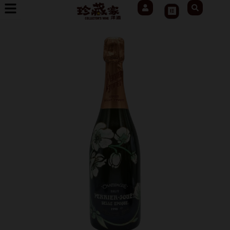
User
Search
跳
Cart
至
主
要
內
容