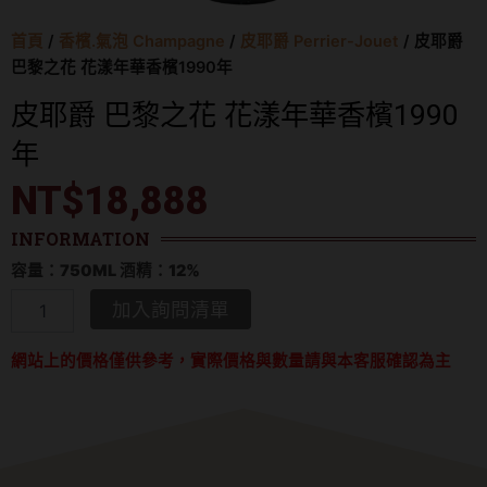
首頁
/
香檳.氣泡 Champagne
/
皮耶爵 Perrier-Jouet
/ 皮耶爵
巴黎之花 花漾年華香檳1990年
皮耶爵 巴黎之花 花漾年華香檳1990
年
NT$
18,888
INFORMATION
容量：750ML 酒精：12%
皮
加入詢問清單
耶
爵
網站上的價格僅供參考，實際價格與數量請與本客服確認為主
巴
黎
之
花
花
漾