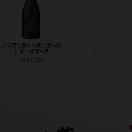
文森溫傑酒莊 布根地 夏布利
維雍 一級園白酒
NT$
1,288