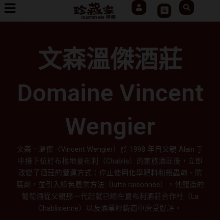
User
Search
跳
Cart
至
主
要
文森溫傑酒莊
內
容
Domaine Vincent
Wengier
文森．溫傑（Vincent Wengier）於 1998 年自父親 Alain 手
中接下位於布根地夏布利（Chablis）的家族酒莊後，立即
改變了酒莊的營運方式：停止使用化學肥料和殺蟲劑、防
腐劑，並引入綠色農業方法（lutte raisonnée）。他釀造的
葡萄酒從父親那一代起就已經在夏布利酒莊合作社（La
Chablisienne）以及酒業經銷商中廣受好評。