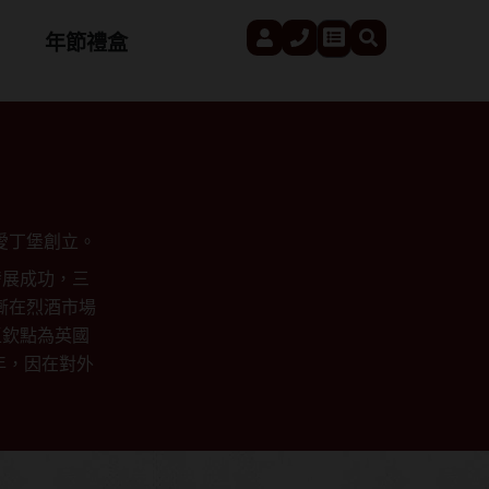
User
Phone
Search
Cart
年節禮盒
首都愛丁堡創立。
發展成功，三
逐漸在烈酒市場
王欽點為英國
4年，因在對外