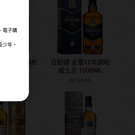
、電子購
及少年，
金璽12年調和
百齡罈 金璽12年調和
忌 700ML
威士忌 1000ML
NT$
560
NT$
660