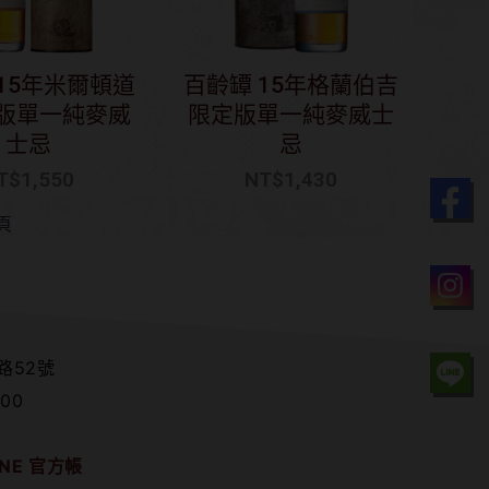
15年米爾頓道
百齡罈 15年格蘭伯吉
版單一純麥威
限定版單一純麥威士
士忌
忌
T$
1,550
NT$
1,430
頁
路52號
00
NE 官方帳