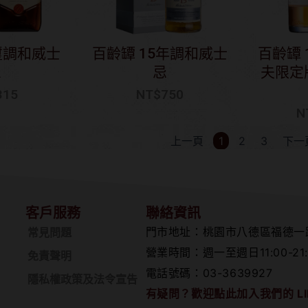
璽調和威士
百齡罈 15年調和威士
百齡罈 
忌
忌
夫限定
315
NT$
750
N
上一頁
1
2
3
下一
客戶服務
聯絡資訊
門市地址：桃園市八德區福德一
常見問題
營業時間：週一至週日11:00-21:
免責聲明
電話號碼：03-3639927
隱私權政策及法令宣告
有疑問？歡迎點此加入我們的 LI