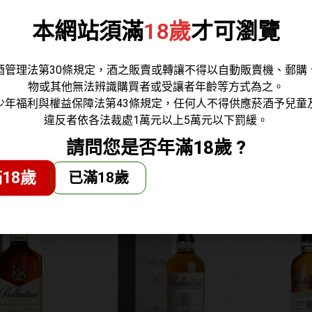
本網站須滿
18歲
才可瀏覽
酒管理法第30條規定，酒之販賣或轉讓不得以自動販賣機、郵購
物或其他無法辨識購買者或受讓者年齡等方式為之。
少年福利與權益保障法第43條規定，任何人不得供應菸酒予兒童
違反者依各法裁處1萬元以上5萬元以下罰緩。
年 迷你酒
百齡罈 12年調和威士
百齡罈 
請問您是否年滿18歲 ?
50ml
忌
威士
18歲
已滿18歲
140
NT$
580