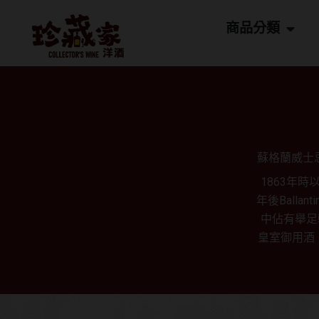
跳
Open
至
商品分類
主
要
內
容
蘇格蘭威士忌品
1863年
年後Ball
中佔有舉足
皇室御用酒；