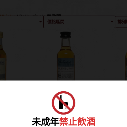
hisky
/ Ballantine's 百齡罈
價格區間
年 迷你酒/
百齡罈 格蘭伯吉15年
百齡罈 
樣酒
迷你酒/小樣酒
年 迷
180
NT$
280
未成年
禁止飲酒