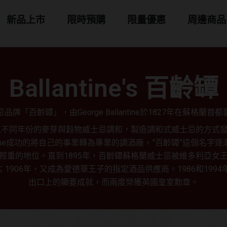
 商品分類
新品上市
限時預購
限量優惠
周邊商品
Ballantine's 百齡罈
牌「百齡罈」，由George Ballantine於1827年在蘇格蘭
時以不同年份的麥芽與穀物威士忌調和，製造調和式威士忌的方式
antine成功的將自己的事業轉為專業的調酒廠，”百齡罈”這個名字
輕重的地位。直到1895年，百齡罈蘇格蘭威士忌被維多利亞女
1906年，又成為愛德華王子的指定酒品供應商。1986和199
出口上的顯要成就，而兩度榮獲英國皇室勳章。