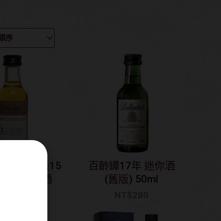
米爾頓道夫15
百齡罈17年 迷你酒
你酒/小樣酒
(舊版) 50ml
NT$
180
NT$
280