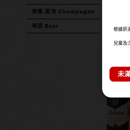
香檳.氣泡 Champagne
啤酒 Beer
根據菸
兒童及
百齡罈17
(新版) 
未滿
NT$