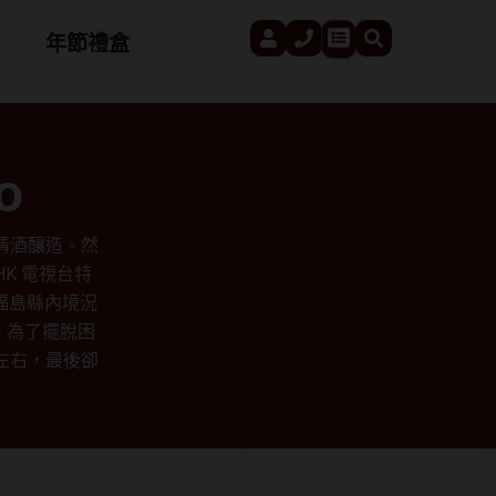
User
Phone
Search
Cart
年節禮盒
o
為清酒釀造。然
HK 電視台特
福島縣內境況
。為了擺脫困
左右，最後卻