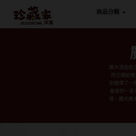
跳
Open
至
商品分類
主
要
內
容
廣木酒造創立
而它開始備受
別選擇了一
最差的一家
境，藏元廣