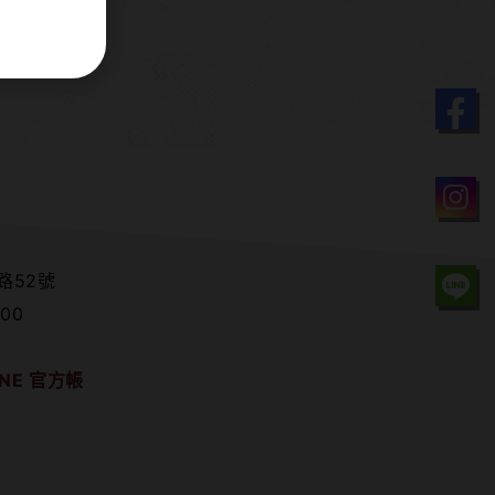
路52號
00
NE 官方帳