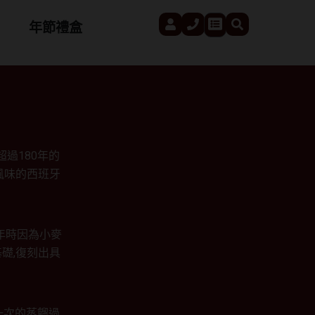
User
Phone
Search
Cart
年節禮盒
過180年的
風味的西班牙
年時因為小麥
礎,復刻出具
一次的蒸餾過