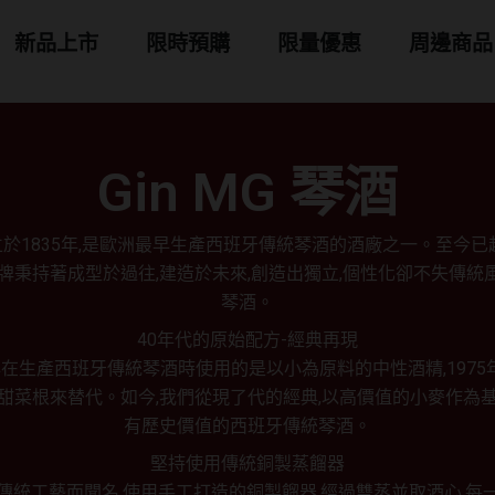
 商品分類
新品上市
限時預購
限量優惠
周邊商品
Gin MG 琴酒
立於1835年,是歐洲最早生產西班牙傳統琴酒的酒廠之一。至今已超
品牌秉持著成型於過往,建造於未來,創造出獨立,個性化卻不失傳統
琴酒。
40年代的原始配方-經典再現
早在生產西班牙傳統琴酒時使用的是以小為原料的中性酒精,1975
以甜菜根來替代。如今,我們從現了代的經典,以高價值的小麥作為基
有歷史價值的西班牙傳統琴酒。
堅持使用傳統銅製蒸餾器
傳統工藝而聞名,使用手工打造的銅製餾器,經過雙蒸並取酒心,每