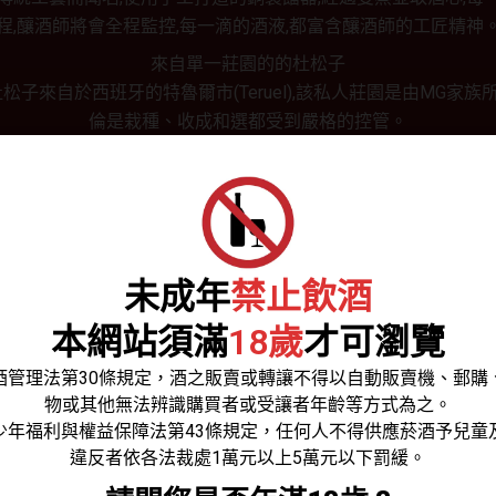
程,釀酒師將會全程監控,每一滴的酒液,都富含釀酒師的工匠精神
來自單一莊園的的杜松子
松子來自於西班牙的特魯爾市(Teruel),該私人莊園是由MG家族
倫是栽種、收成和選都受到嚴格的控管。
n
/ Gin MG 琴酒
未成年
禁止飲酒
價格區間
本網站須滿
18歲
才可瀏覽
酒管理法第30條規定，酒之販賣或轉讓不得以自動販賣機、郵購
物或其他無法辨識購買者或受讓者年齡等方式為之。
少年福利與權益保障法第43條規定，任何人不得供應菸酒予兒童
違反者依各法裁處1萬元以上5萬元以下罰緩。