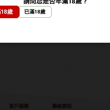
請問您是否年滿18歲 ?
18歲
已滿18歲
大師琴酒
Gin MG London Dry –
Gin MG
MG琴酒
700
NT$
495
客戶服務
聯絡資訊