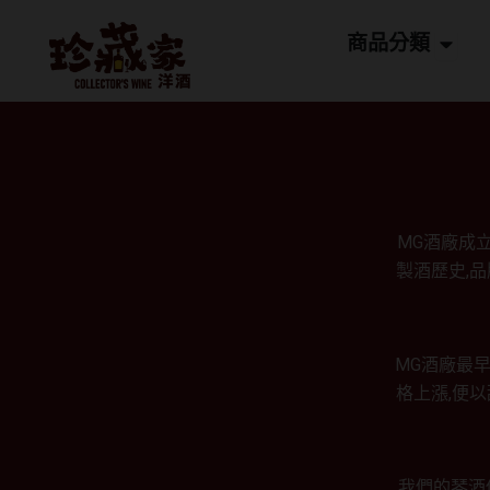
跳
Open
至
商品分類
主
要
內
容
MG酒廠成
製酒歷史,
MG酒廠最
格上漲,便
我們的琴酒