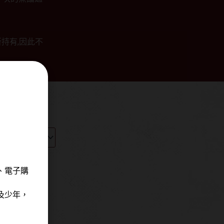
。
所持有,因此不
、電子購
及少年，