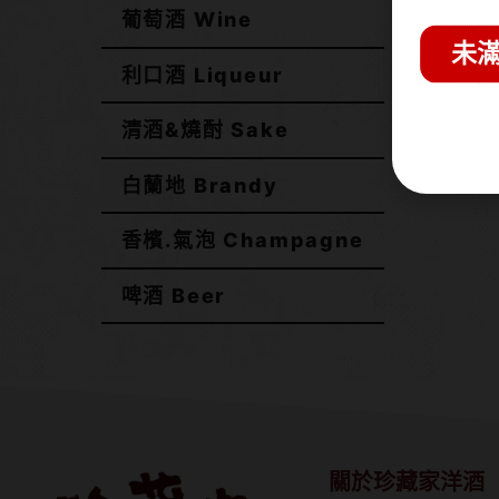
葡萄酒 Wine
未滿
利口酒 Liqueur
MG 
清酒&燒酎 Sake
NT$
白蘭地 Brandy
香檳.氣泡 Champagne
啤酒 Beer
關於珍藏家洋酒