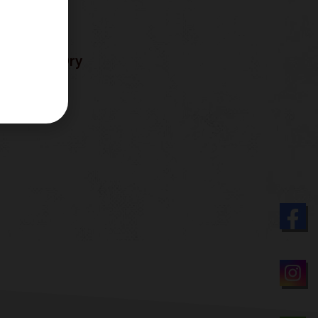
 London Dry
粉紅琴酒
NT$
499