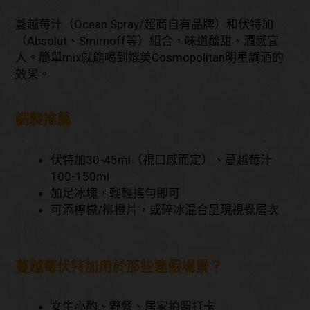
蔓越莓汁（Ocean Spray/超商自有品牌）和伏特加
（Absolut、Smirnoff等）組合，味道酸甜、酒感宜
人。簡單mix就能喝到媲美Cosmopolitan明星調酒的
效果。
調製推薦
伏特加30-45ml（視口感而定）、蔓越莓汁
100-150ml
加足冰塊，輕輕搖勻即可
可添檸檬/柳橙片，或碎冰混合呈現視覺層次
蔓越莓伏特加用於那些連假場景？
女生小酌、野餐、居家拍照打卡