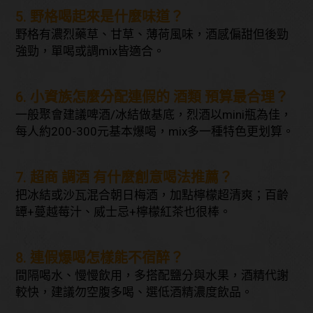
5. 野格喝起來是什麼味道？
野格有濃烈藥草、甘草、薄荷風味，酒感偏甜但後勁
強勁，單喝或調mix皆適合。
6. 小資族怎麼分配連假的 酒類 預算最合理？
一般聚會建議啤酒/冰結做基底，烈酒以mini瓶為佳，
每人約200-300元基本爆喝，mix多一種特色更划算。
7. 超商 調酒 有什麼創意喝法推薦？
把冰結或沙瓦混合朝日梅酒，加點檸檬超清爽；百齡
罈+蔓越莓汁、威士忌+檸檬紅茶也很棒。
8. 連假爆喝怎樣能不宿醉？
間隔喝水、慢慢飲用，多搭配鹽分與水果，酒精代謝
較快，建議勿空腹多喝、選低酒精濃度飲品。