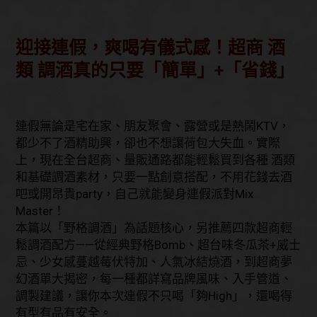
迎接連假，爽喝有儀式感！超商 酒
類 調酒真的只要「簡單」+「省錢」
連假無論是宅在家、朋友聚會、露營或是熱鬧KTV，
都少不了酒精助興，卻也不想讓荷包大失血。實際
上，現在全台超商、量販通路都能輕鬆買到各種 酒類
和基礎調酒素材，只要一點創意搭配，不用花錢去酒
吧或開昂貴party，自己就能變身連假派對Mix
Master！
本篇以「野格調酒」為話題核心，另推薦四款超商輕
鬆調酒配方——從經典野格Bomb、超台味冬瓜茶+威士
忌、少女感蔓越莓伏特加、人氣冰結燒酒，到超商夢
幻酒單大揭密，每一種都詳寫品牌風味、入手管道、
調製建議，讓你本次連假不只喝「夠High」，還喝得
有型有品有安全。