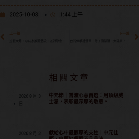
2025-10-03
1:44 上午
Prev
上一篇
下一篇
連假大月，珍藏家推薦酒款！派對聚會、獨飲都適合的洋酒品牌與喝法攻略
台灣伴手禮清單｜除了鳳梨酥、太陽餅？必買台灣威士忌推薦
相關文章
中元節｜普渡心意首選：用頂級威
2026 8 月 3
士忌，表彰最深厚的敬意。
日
獻給心中最醇厚的支柱｜中元佳
2026 8 月 3
節，白蘭地傳遞不凡品味