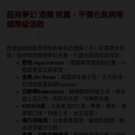
超商夢幻 酒類 推薦，平價也能爽喝
國際級酒款
想要超商輕鬆買到世界有名的酒類？不一定需要大花
錢！這裡幫你整理夢幻名單，只要在超商就能找到：
野格Jägermeister：
德國藥草酒派對必備，小
瓶裝便宜又容易買。
金賓Jim Beam：
美國波本威士忌，百元有找，
烈酒控最愛自調Highball。
百齡罈Ballantine’s：
蘇格蘭調和威士忌，適合
威士忌入門、搭配冬瓜茶、可樂更有趣。
KIRIN冰結：
日系氣泡RTD酒，檸檬、葡萄、蘋
果等口味，快速上手，女生首選。
梅乃宿梅酒：
日本果香甜酒，酸甜低酒精，適
合清涼夏日小酌。
真露、初飲初樂燒酒：
韓國燒酒控必備，CP值