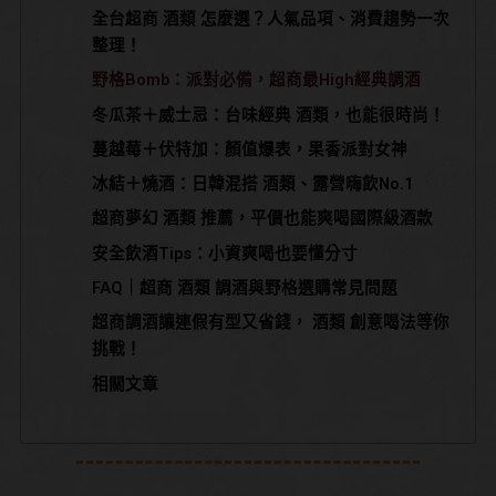
全台超商 酒類 怎麼選？人氣品項、消費趨勢一次
整理！
野格Bomb：派對必備，超商最High經典調酒
冬瓜茶＋威士忌：台味經典 酒類，也能很時尚！
蔓越莓＋伏特加：顏值爆表，果香派對女神
冰結＋燒酒：日韓混搭 酒類、露營嗨飲No.1
超商夢幻 酒類 推薦，平價也能爽喝國際級酒款
安全飲酒Tips：小資爽喝也要懂分寸
FAQ｜超商 酒類 調酒與野格選購常見問題
超商調酒讓連假有型又省錢， 酒類 創意喝法等你
挑戰！
相關文章