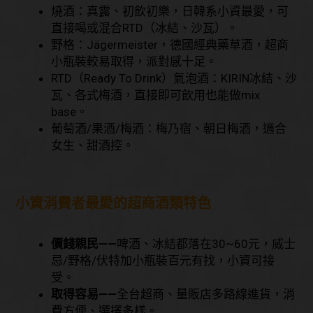
燒酒：
真露、初飲初樂，日韓系小資最愛，可
直接喝或混合RTD（冰結、沙瓦）。
野格：
Jägermeister，德國經典藥草酒，超商
小瓶裝較易取得，派對感十足。
RTD（Ready To Drink）氣泡酒：
KIRIN冰結、沙
瓦、各式梅酒，直接即可飲用也能做mix
base。
葡萄酒/果酒/梅酒：
梅乃宿、朝日梅酒，適合
女生、甜酒控。
小資消費者最愛的超商酒類特色
價錢親民——
啤酒、冰結都落在30~60元，威士
忌/野格/伏特加小瓶裝百元有找，小資可接
受。
取得容易——
全台超商、量販店多路線進貨，消
費方便、選擇多樣。