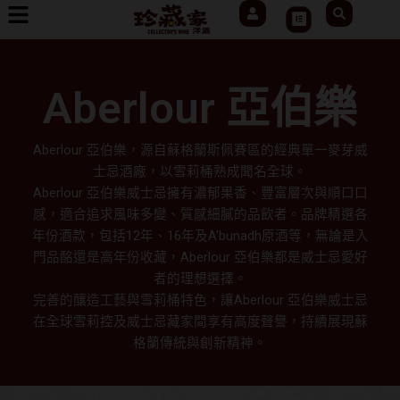
User
Search
跳
Cart
至
主
要
Aberlour 亞伯樂
內
容
Aberlour 亞伯樂，源自蘇格蘭斯佩賽區的經典單一麥芽威
士忌酒廠，以雪莉桶熟成聞名全球。
Aberlour 亞伯樂威士忌擁有濃郁果香、豐富層次與順口口
感，適合追求風味多變、質感細膩的品飲者。品牌精選各
年份酒款，包括12年、16年及A’bunadh原酒等，無論是入
門品酩還是高年份收藏，Aberlour 亞伯樂都是威士忌愛好
者的理想選擇。
完善的釀造工藝與雪莉桶特色，讓Aberlour 亞伯樂威士忌
在全球雪莉控及威士忌藏家間享有高度聲譽，持續展現蘇
格蘭傳統與創新精神。