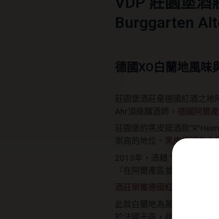
VDP 莊園堡
Burggarten Al
德國XO白蘭地風味
莊園堡酒莊是德國紅酒之地阿
Ahr頂級釀酒師。
德國阿爾
莊園堡的黑皮諾酒款“R”Heim
崇高的地位。
黑皮諾經典之
2013年，憑藉 “黑皮諾”
『在阿爾產區並沒有很多出
酒莊榮獲德國紅酒獎一等獎
此款白蘭地為蒸餾自莊園頂
於法國干邑，此酒風格更為