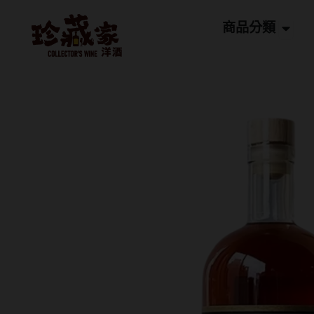
跳
Open
至
商品分類
主
要
內
容