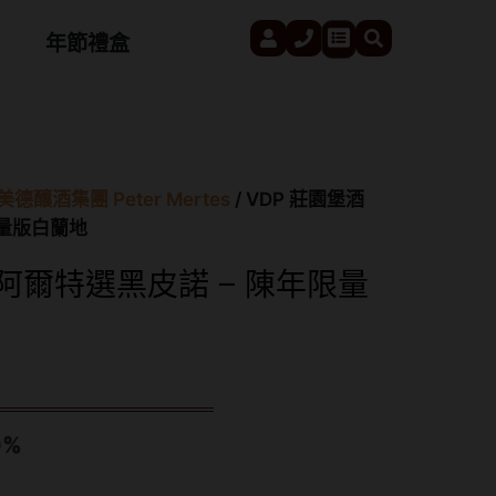
User
Phone
Search
Cart
年節禮盒
德釀酒集團 Peter Mertes
/ VDP 莊園堡酒
限量版白蘭地
 阿爾特選黑皮諾 – 陳年限量
0%