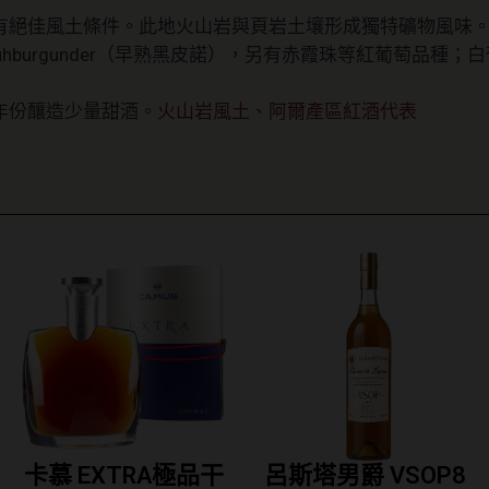
，擁有絕佳風土條件。此地火山岩與頁岩土壤形成獨特礦物風味
ühburgunder（早熟黑皮諾），另有赤霞珠等紅葡萄品種
年份釀造少量甜酒。
火山岩風土、阿爾產區紅酒代表
卡慕 EXTRA極品干
呂斯塔男爵 VSOP8