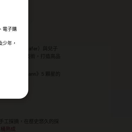
清新
、電子購
及少年，
Josef Schäfer）與兒子
營，投入大量資源與技術，打造高品
《Eichelmann》5 顆星的
後手工採摘，在歷史悠久的採
木桶熟成