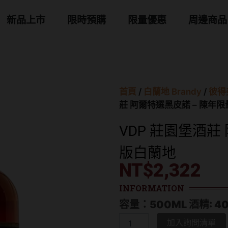
 商品分類
新品上市
限時預購
限量優惠
周邊商品
首頁
/
白蘭地 Brandy
/
彼得美
莊 阿爾特選黑皮諾 – 陳年
VDP 莊園堡酒莊
版白蘭地
NT$
2,322
INFORMATION
容量：500ML 酒精: 4
VDP
加入詢問清單
莊