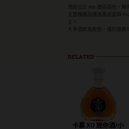
酒莊位於 Ahr 產區高地
主要種植品種為黑皮諾與 Fr
主。
大多酒款為乾型，僅於優異
RELATED
軒尼詩 VSOP干邑
卡慕 XO 迷你酒/小