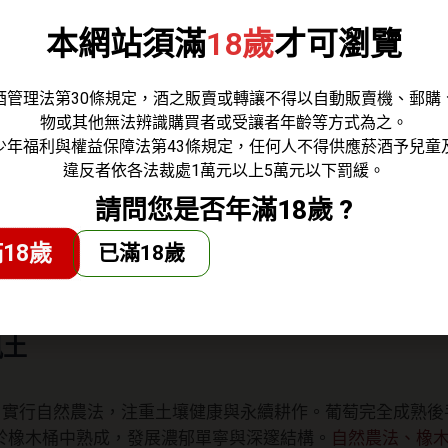
限量版白蘭地，果香十足，口感親人。
女性專屬推薦、果香
本網站須滿
18歲
才可瀏覽
家族背景
酒管理法第30條規定，酒之販賣或轉讓不得以自動販賣機、郵購
物或其他無法辨識購買者或受讓者年齡等方式為之。
少年福利與權益保障法第43條規定，任何人不得供應菸酒予兒童
族一直在 Burggarten 釀造葡萄酒。莊主保羅·約瑟夫·謝弗（Paul 
違反者依各法裁處1萬元以上5萬元以下罰緩。
hael）、海科（Heiko）和安德里亞斯（Andreas）協力經
請問您是否年滿18歲 ?
族傳承、百年酒莊
18歲
已滿18歲
賽及德國紅酒大獎中屢獲殊榮，並獲得《Gault Millau》3 顆星與
莊之翹楚。
Gault Millau 3星、Eichelmann 5星
風土
園，實行自然農法，注重土壤健康與永續耕作。葡萄完全成熟
於橡木桶中熟成，發展濃郁單寧與深邃結構。
自然農法、橡