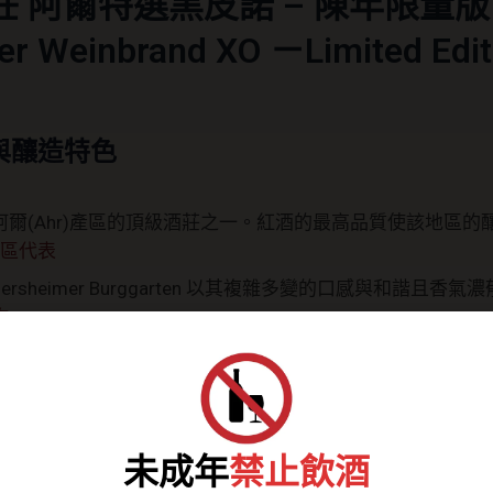
酒莊 阿爾特選黑皮諾 – 陳年限量
ter Weinbrand XO －Limited Edit
與釀造特色
爾(Ahr)產區的頂級酒莊之一。紅酒的最高品質使該地區的
產區代表
ersheimer Burggarten 以其複雜多變的口感與和諧且
作
獲得了德國紅酒獎的一等獎。紅酒指南艾歇爾曼（Eichelman
色的白葡萄酒莊，除了莊園堡。』
級黑皮諾的限量作品，經過20年以上
法國橡木桶熟成
，釋放
未成年
禁止飲酒
輕盈不辛辣
，適合喜歡溫和口感者。