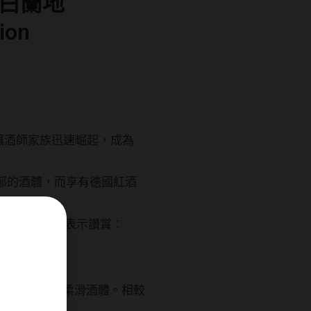
版白蘭地
ion
釀酒師家族迅速崛起，成為
香氣濃郁的酒體，而享有德國紅酒
n）也對白葡萄酒表示讚賞：
出細膩果香與柔滑酒體。相較