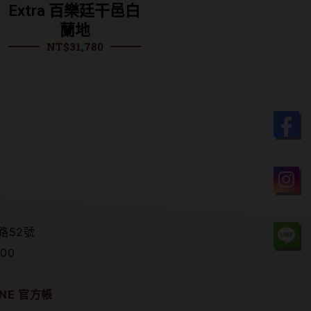
xtra 百樂廷干邑白
地(裸瓶) 1000ML
NT$
1,128
蘭地
NT$
31,780
路52號
00
NE 官方帳