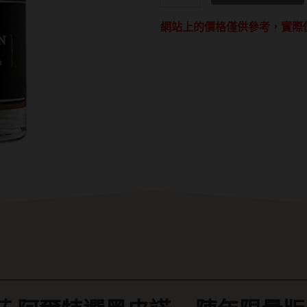
園
網站上的價格僅供參考，實際
堡
酒
莊
阿
爾
特
選
黑
皮
諾
-
陳
年
限
量
版
白
蘭
地
數
量