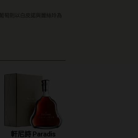
。
；白葡萄則以白皮諾與麗絲玲為
軒尼詩 Paradis
軒尼詩 VS干邑白蘭
軒