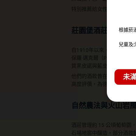
特別推薦給女性朋友的莊園
莊園堡酒莊 歷史與
根據菸
兒童及
自1910年以來，Schäfer 家
保羅·邁克爾（Paul Mic
質黑皮諾與藍皮諾酒款。
家
未滿
他們的酒款曾在 Ahrwein 競
高度評價，為德國黑皮諾酒
自然農法與火山岩
酒莊管理約 15 公頃葡萄
石場地窖中釀造，部分酒款