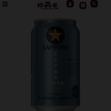
User
Search
跳
Cart
至
主
要
內
容