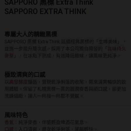
SAPPORO 黑標 Extra Think
SAPPORO EXTRA THINK
專屬大人的精緻黑標
SAPPORO 黑標 Extra Think 延續經典黑標的「生啤美味」，
並進一步提升層次感。採用了本公司獨自開發的
「旨味持久
麥芽」
，在冰點下熟成，有效降低雜味，讓風味更純淨。
極致清爽的口感
以
高發酵度
釀造，實現乾淨俐落的收尾，帶來清爽暢快的飲
用體驗。保留了札幌黑標一貫的圓潤麥香與順口感，卻更加
洗鍊細緻，讓人一杯接一杯都不覺膩。
風味特色
香氣：
純淨麥香，伴隨輕盈啤酒花氣息。
口感：
入口清爽，層次乾淨俐落，尾韻輕快。