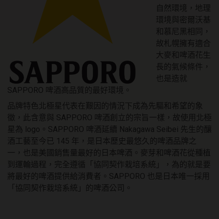
自然環境，地理
環境與密爾沃基
和慕尼黑相同，
故札幌擁有適合
大麥和啤酒花生
長的氣候條件，
也是造就
SAPPORO 啤酒高品質的最好環境。
品牌特色北極星代表在艱因的情況下成為先驅和希望的象
徵，此含意與 SAPPORO 啤酒創立的宗旨一樣，故使用北極
星為 logo。SAPPORO 啤酒延續 Nakagawa Seibei 先生的釀
酒工藝至今已 145 年，是日本歷史最悠久的啤酒品牌之
一，也是美國銷售量最好的日本啤酒。麥芽和啤酒花從種植
到運輪過程，完全遵循「協同契作栽培系統」，為的就是要
將最好的啤酒提供給消費者。SAPPORO 也是日本唯一採用
「協同契作栽培系統」的啤酒公司。