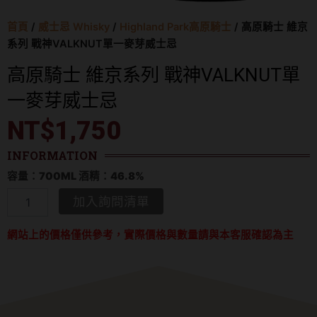
首頁
/
威士忌 Whisky
/
Highland Park高原騎士
/ 高原騎士 維京
系列 戰神VALKNUT單一麥芽威士忌
高原騎士 維京系列 戰神VALKNUT單
一麥芽威士忌
NT$
1,750
INFORMATION
容量：700ML 酒精：46.8%
高
加入詢問清單
原
騎
網站上的價格僅供參考，實際價格與數量請與本客服確認為主
士
維
京
系
列
戰