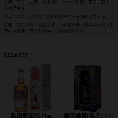
香氣：烤香草豆莢、黑胡椒粉、木質調香氣、丁香、茴香、
花香煙燻味
口感：甜美、芬芳的丁香味與撲鼻的茴香味融合在一起
餘韻：完美平衡、充滿熱情、力量和勇氣，高原騎士與眾不
同的花香煙燻風味與甜美的辛香味綿延不斷
RELATED
he
龐尼維爾(兔子) 17
龐尼維爾 烏龍