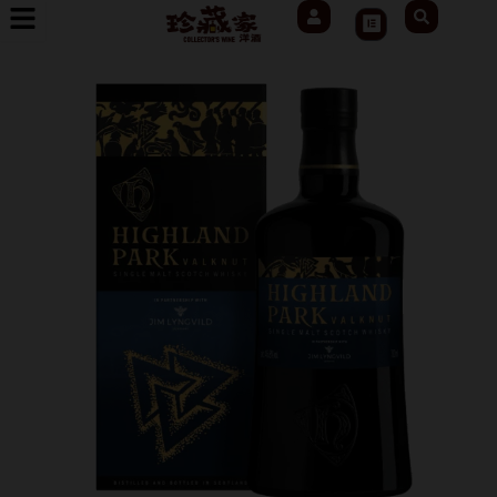
User
Search
跳
Cart
至
主
要
內
容