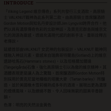
神
INTRODUCE
VALKNUT
「Viking Legend 維京傳奇」系列共發行三支酒款，高原騎
單
一
士 VALKNUT戰神為此系列第二款。由高原騎士首席釀酒師
麥
Gordon Motion與知名丹麥設計師Jim Lyngvild跨界合作。他
芽
們以具有濃厚傳奇色彩的北歐神話，及奧克尼群島與維京文
威
化的淵源為靈感，透過充滿現代感的創新手法，重新詮釋古
士
老傳說。
忌
數
延續首部曲VALKNUT 女武神的包裝設計，VALKNUT 戰神同
量
樣融入神話元素，靈感來自瑞典哥特蘭島(Gotland)上的維京
遺跡哈馬石(Hammars stones)，以及坦格爾加爾達
(Tängelgårda)石像，強化高原騎士引以為傲的維京精神。其
酒體表現更是讓人為之驚豔，首席釀酒師Gordon Motion特
別採用於奧克尼當地種植的塔騰大麥（Tartan barley）所釀
造，並於美國橡木雪莉桶熟成多年的酒液，展現出更為濃厚
的煙燻風味，以及繚繞不散、令人回味無窮的甜美辛香餘
韻。
色澤：明亮的天然淡金黃色