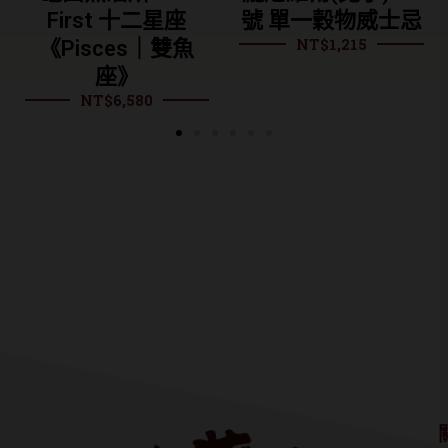
星座
號 單一穀物威士忌
桶 單一麥芽威
NT$
1,215
NT$
995
雙魚