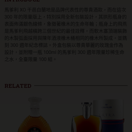
百
馬爹利 XO 干邑白蘭地是品牌代表性的尊貴酒款，而在這次
週
年
300 年的限量版上，特別採用全新包裝設計，其拱形瓶身的
璀
表面佈滿銀色線條，象徵著橡木的生命年輪；瓶身上的飛燕
璨
是馬爹利飛越橫跨三個世紀的最佳詮釋，而軟木塞頂端裝飾
限
的木製弧面採用與陳年酒液橡木桶相同的橡木所製成，並鐫
量
刻 300 週年紀念標誌。外盒包裝以尊貴華麗的玫瑰金作為
版
數
設計，並附贈一瓶 100ml 的馬爹利 300 週年限量珍稀生命
量
之水，全臺限量 100 組。
RELATED