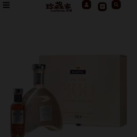
User
Search
跳
Cart
至
主
要
內
容