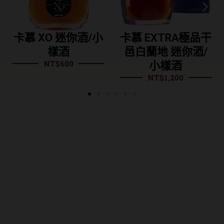
 迷你酒/小
卡慕 EXTRA極品干
呂斯塔
酒
邑白蘭地 迷你酒/
VSOP8年
600
小樣酒
蘭地
NT$
1,200
NT$
1,9