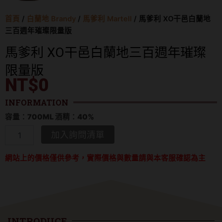
首頁
/
白蘭地 Brandy
/
馬爹利 Martell
/ 馬爹利 XO干邑白蘭地
三百週年璀璨限量版
馬爹利 XO干邑白蘭地三百週年璀璨
限量版
NT$
0
INFORMATION
容量：700ML 酒精：40%
馬
加入詢問清單
爹
利
網站上的價格僅供參考，實際價格與數量請與本客服確認為主
XO
干
邑
白
蘭
地
三
INTRODUCE