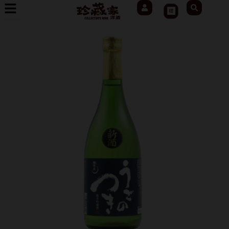
User
Search
跳
Cart
至
主
要
內
容