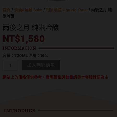
首頁
/
清酒&燒酎 Sake
/
相原酒造 Ugo No Tsuki
/ 雨後之月 純
米吟釀
雨後之月 純米吟釀
NT$
1,580
INFORMATION
容量：720ML 酒精：16%
雨
加入詢問清單
後
之
網站上的價格僅供參考，實際價格與數量請與本客服確認為主
月
純
米
吟
釀
數
量
INTRODUCE