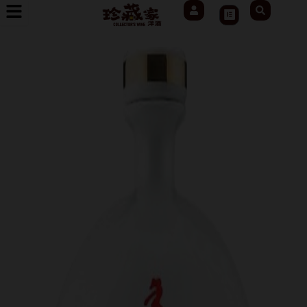
User
Search
跳
Cart
至
主
要
內
容