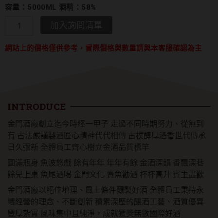
容量：5000ML 酒精：58%
金
加入詢問清單
門
高
網站上的價格僅供參考，實際價格與數量請與本客服確認為主
粱
酒
年
年
有
餘
INTRODUCE
數
量
金門酒廠創立迄今時經一甲子 走過不同時期努力、從無到
有 古法嚴謹製酒匠心精神代代相傳 古樸醇厚酒香世代傳承
日久彌新 全體員工齊心樹立金酒品質標竿
圓滿瓶身 魚波悠戲 餘有年年 年年有餘 金酒深韻 香飄深巷
餘兒上桌 魚尾酒喝 金門文化 賣魚勸酒 杯杯高升 賓主盡歡
金門酒廠以絕佳地理、風土條件釀製好酒 全體員工秉持永
續經營的理念、不斷創新 積累深歷的釀酒工藝、酒質優異
豐厚紮實 風味集中且純淨，成就獲獎無數國際好酒