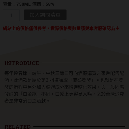
容量：750ML 酒精：58%
金
加入詢問清單
門
酒
網站上的價格僅供參考，實際價格與數量請與本客服確認為主
廠
94
年
春
節
配
INTRODUCE
售
酒
每年逢春節、端午、中秋三節日可向酒廠購買之家戶配售配
數
酒。此酒款是屬於第3~4道釀取「液態發酵」。也就是在發
量
酵的過程中另外加入糖體成分來增進糖化效果，與一般固態
發酵的「白金龍」不同，口感上更容易入喉，之於台灣消費
者是非常適口之酒款。
RELATED