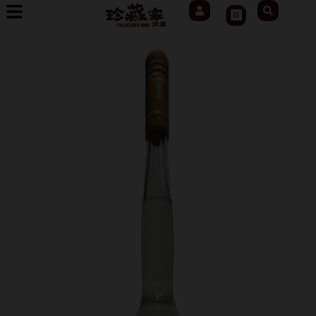
User
Search
跳
Cart
至
主
要
內
容