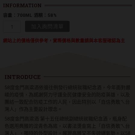
INFORMATION
容量：700ML 酒精：58%
金
加入詢問清單
門
酒
網站上的價格僅供參考，實際價格與數量請與本客服確認為主
廠
第
十
五
任
總
INTRODUCE
統
副
58度金門高粱酒依循往例發行總統就職紀念酒，今年面對嚴
總
峻的疫情，為感謝努力守護全民健康安全的防疫英雄，以及
統
就
團結一致配合防疫工作的人民，因此特別以「自信勇敢ㄟ台
職
灣人」作為主要設計理念。
紀
58度金門高粱酒 第十五任總統副總統就職紀念酒，瓶身配
念
酒
色選用典雅的淀青色為底，以書法燙金寫上「自信勇敢ㄟ台
自
灣人」，獨特的外型設計，展現高雅又不失磅礡氣勢。以58