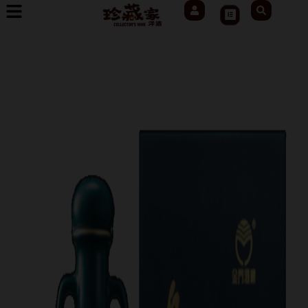
User
Search
跳
Cart
至
主
要
內
容