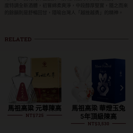
信
度特調全新酒體，初嘗綿柔爽淨，中段醇厚堅實，隨之而來
勇
的餘韻則是舒暢回甘，隱喻台灣人「越挫越勇」的精神。
敢
ㄟ
台
灣
RELATED
人
(瓷
瓶)
數
量
高粱 元尊陳高
馬祖高梁 華燈玉兔
馬祖酒
NT$
725
5年頂級陳高
久-馬
NT$
3,530
NT