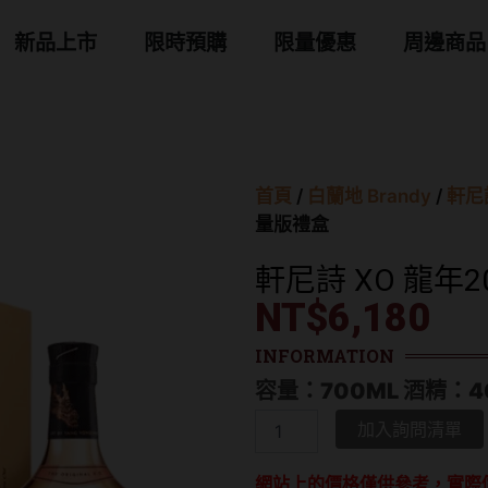
 商品分類
新品上市
限時預購
限量優惠
周邊商品
首頁
/
白蘭地 Brandy
/
軒尼詩
量版禮盒
軒尼詩 XO 龍年
NT$
6,180
INFORMATION
容量：700ML 酒精：4
軒
加入詢問清單
尼
詩
網站上的價格僅供參考，實際
XO