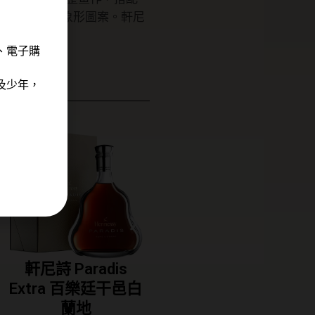
更配有「龍」象形圖案。軒尼
味作結。
、電子購
及少年，
軒尼詩 Paradis
軒尼詩 VS干邑白蘭
Extra 百樂廷干邑白
地(裸瓶) 1000ML
NT$
1,128
蘭地