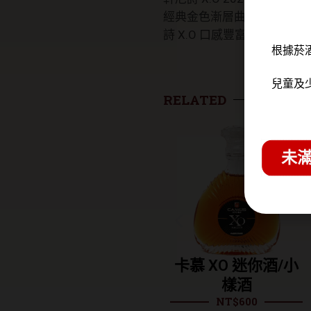
經典金色漸層曲線瓶身，彰
詩 X.O 口感豐富，入口
根據菸
兒童及
RELATED
未滿
軒尼詩 VSOP干邑
卡慕 XO 迷你酒/小
白蘭地(裸瓶)
樣酒
NT$
1,170
NT$
600