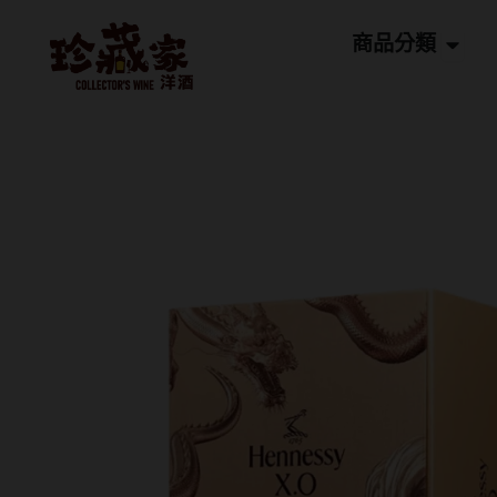
跳
Open
至
商品分類
主
要
內
容