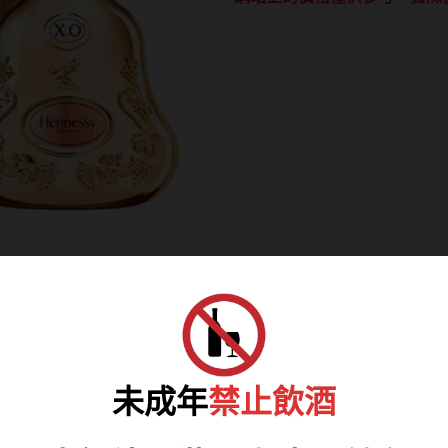
龍
年
2024
春
節
限
量
版
禮
盒
數
量
未成年
禁止飲酒
春節限量版盒身包裝大器，融合嚴培明設計的干邑色系，開盒後即