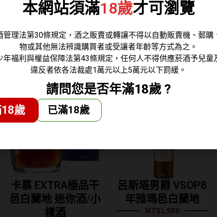
本網站須滿
18歲
才可瀏覽
顯軒尼詩頂級干邑的王者風範及濃厚藝術品味，瓶身酒封印
時迎來果香、濃郁的巧克力香甜到肉桂、丁香、小豆蔻的沉穩氣
酒管理法第30條規定，酒之販賣或轉讓不得以自動販賣機、郵購
物或其他無法辨識購買者或受讓者年齡等方式為之。
少年福利與權益保障法第43條規定，任何人不得供應菸酒予兒童
違反者依各法裁處1萬元以上5萬元以下罰緩。
請問您是否年滿18歲 ?
18歲
已滿18歲
卡慕 EXTRA極品干
呂斯塔男爵 VSOP8
邑白蘭地 迷你酒/小
年雅瑪邑白蘭地
NT$
1,980
樣酒