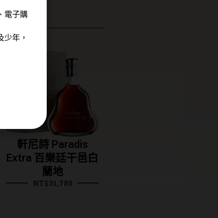
、電子購
及少年，
軒尼詩 Paradis
軒尼詩 VS干邑白蘭
Extra 百樂廷干邑白
地(裸瓶) 1000ML
NT$
1,128
蘭地
NT$
31,780