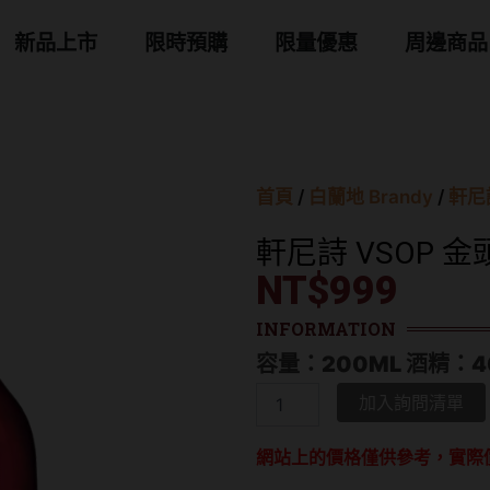
 商品分類
新品上市
限時預購
限量優惠
周邊商品
首頁
/
白蘭地 Brandy
/
軒尼詩
軒尼詩 VSOP 金
NT$
999
INFORMATION
容量：200ML 酒精：4
軒
加入詢問清單
尼
詩
網站上的價格僅供參考，實際
VSOP
金