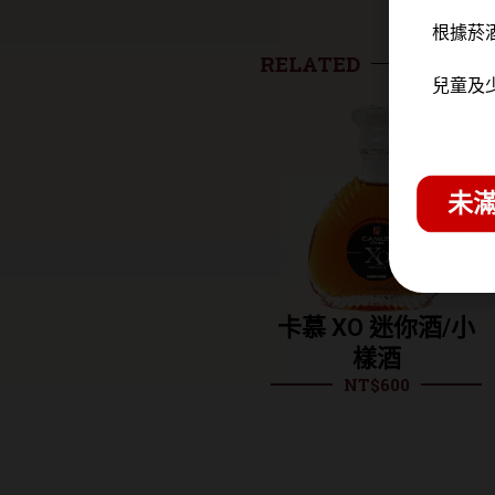
根據菸
RELATED
兒童及
未滿
軒尼詩 VSOP干邑
卡慕 XO 迷你酒/小
白蘭地(裸瓶)
樣酒
NT$
1,170
NT$
600