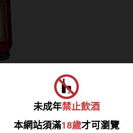
頭
中
樣
酒
數
量
未成年
禁止飲酒
本網站須滿
18歲
才可瀏覽