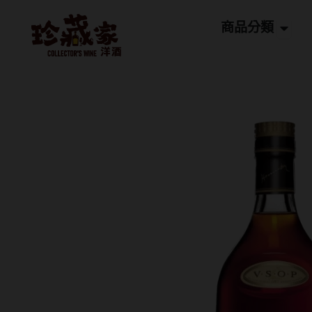
跳
Open
至
商品分類
主
要
內
容