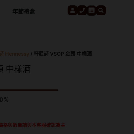
User
Phone
Search
Cart
年節禮盒
 Hennessy
/ 軒尼詩 VSOP 金頭 中樣酒
頭 中樣酒
0%
價格與數量請與本客服確認為主