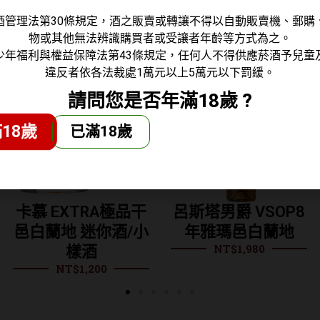
酒管理法第30條規定，酒之販賣或轉讓不得以自動販賣機、郵購
物或其他無法辨識購買者或受讓者年齡等方式為之。
少年福利與權益保障法第43條規定，任何人不得供應菸酒予兒童
違反者依各法裁處1萬元以上5萬元以下罰緩。
請問您是否年滿18歲 ?
18歲
已滿18歲
卡慕 EXTRA極品干
呂斯塔男爵 VSOP8
邑白蘭地 迷你酒/小
年雅瑪邑白蘭地
NT$
1,980
樣酒
NT$
1,200