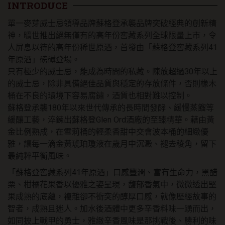
單
INTRODUCE
一
單一麥芽威士忌領導品牌蘇格登承襲品牌突破經典的創新精
純
麥
神，曠世推出絕無僅有的高年份窖藏系列全球限量上市，令
威
人屏息以待的高年份稀世原酒，首發由「蘇格登窖藏系列41
士
年原酒」磅礡登場。
忌
只有極少的威士忌，能成為時間的私藏。陳放超過30年以上
原
的威士忌，除非具備絕佳品質與穩定的存放條件，否則橡木
酒
數
桶在不良的環境下容易腐鏽，酒質也相對難以控制。
量
蘇格登承襲180年以來世代傳承的長時間發酵、緩慢蒸餾等
緩釀工藝，淬鍊出蘇格登Glen Ord酒廠的至臻精華。藉由黃
金比例熟成，在雪莉桶的輕柔香甜中交會波本桶的細緻優
雅，讓每一滴金黃琥珀瓊液在歲月中沉澱、褪去稜角，留下
最純粹平衡風味。
「蘇格登窖藏系列41年原酒」口感豐潤、富有生命力，黑醋
栗、柑橘花果香以優雅之姿呈現，馥郁香氣中，微微透出堅
果成熟的底蘊，複雜卻不衝突的醇厚口感，就像歷經故事的
智者，成熟且迷人。加水後酒體中更多辛香料味一踴而出，
如同披上戰甲的勇士，雅緻辛香風味是那挑戰後、勝利的味