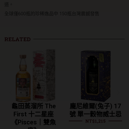
道。
全球僅600瓶的珍稀逸品中 150瓶台灣震撼發售
RELATED
所 The
龐尼維爾(兔子) 17
龐尼維爾 
t 十二星座
號 單一穀物威士忌
桶 單一麥
NT$
1,215
NT$
9
ces｜雙魚