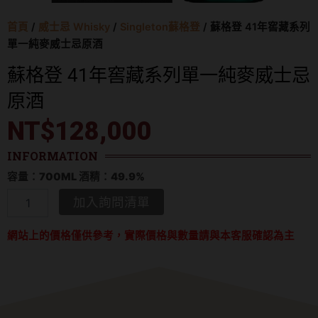
首頁
/
威士忌 Whisky
/
Singleton蘇格登
/ 蘇格登 41年窖藏系列
單一純麥威士忌原酒
蘇格登 41年窖藏系列單一純麥威士忌
原酒
NT$
128,000
INFORMATION
容量：700ML 酒精：49.9%
蘇
加入詢問清單
格
登
網站上的價格僅供參考，實際價格與數量請與本客服確認為主
41
年
窖
藏
系
列