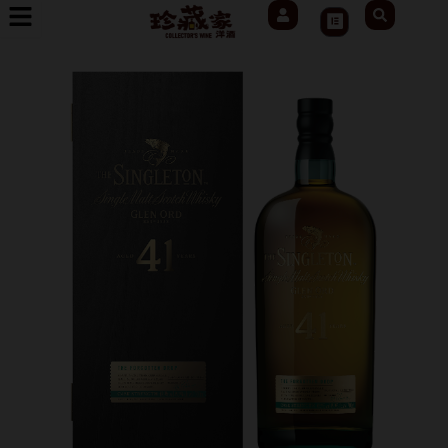
User
Search
跳
Cart
至
主
要
內
容