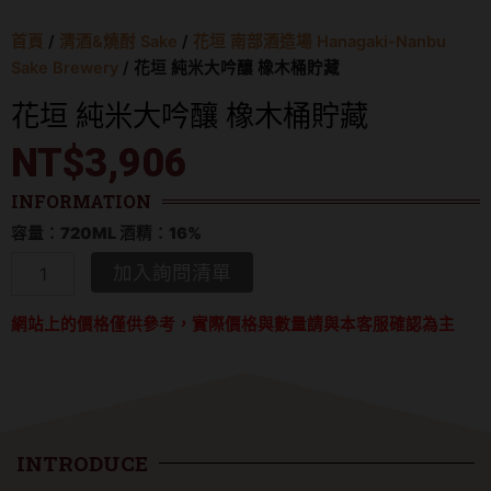
首頁
/
清酒&燒酎 Sake
/
花垣 南部酒造場 Hanagaki-Nanbu
Sake Brewery
/ 花垣 純米大吟釀 橡木桶貯藏
花垣 純米大吟釀 橡木桶貯藏
NT$
3,906
INFORMATION
容量：720ML 酒精：16%
花
加入詢問清單
垣
純
網站上的價格僅供參考，實際價格與數量請與本客服確認為主
米
大
吟
釀
橡
木
桶
INTRODUCE
貯