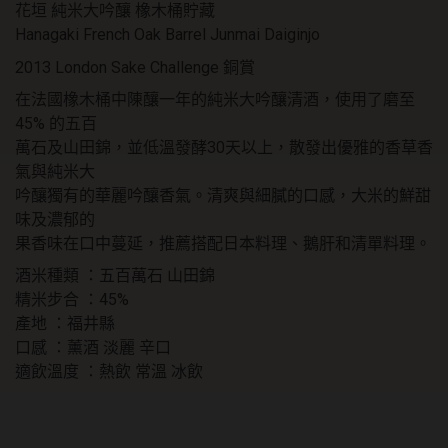
花垣 純米大吟釀 橡木桶貯藏
藏
數
Hanagaki French Oak Barrel Junmai Daiginjo
量
2013 London Sake Challenge 銅賞
在法國橡木桶中陳釀一年的純米大吟釀清酒，使用了磨至
45% 的五百
萬石及山田錦，並低溫發酵30天以上，散發出優雅的香草香
氣與純米大
吟釀獨有的華麗吟釀香氣。清爽與細膩的口感，大米的鮮甜
味及濃郁的
果香味在口中蔓延，推薦搭配日本料理、鵝肝和清單料理。
酒米種類 ：五百萬石 山田錦
精米步合 ：45%
產地 ：福井縣
口感 ：薰酒 淡麗 辛口
適飲溫度 ：熱飲 常溫 冰飲