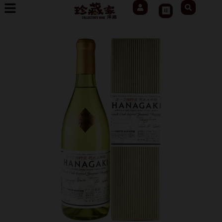
User
Search
跳
Cart
至
主
要
內
容