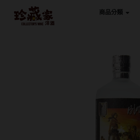
跳
Open
至
商品分類
主
要
內
容