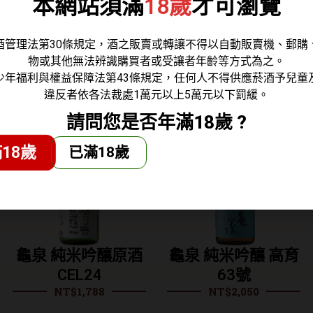
本網站須滿
18歲
才可瀏覽
，使用全量黑麴、減壓釀造的麥燒，有著爽口的口感。建議
酒管理法第30條規定，酒之販賣或轉讓不得以自動販賣機、郵購
物或其他無法辨識購買者或受讓者年齡等方式為之。
少年福利與權益保障法第43條規定，任何人不得供應菸酒予兒童
違反者依各法裁處1萬元以上5萬元以下罰緩。
請問您是否年滿18歲 ?
18歲
已滿18歲
龜泉 純米吟釀原酒
龜泉 純米吟釀 高育
CEL24
63號
NT$
1,788
NT$
2,050