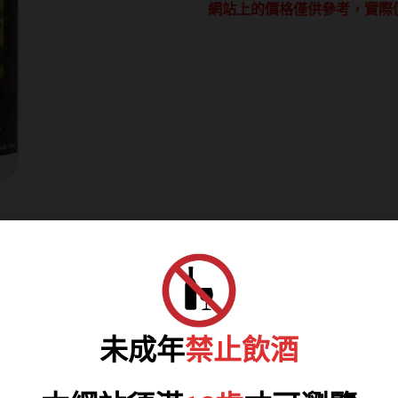
網站上的價格僅供參考，實際
造
黒
閻
魔
進
撃
的
巨
人
燒
酌
數
量
未成年
禁止飲酒
 燒酌