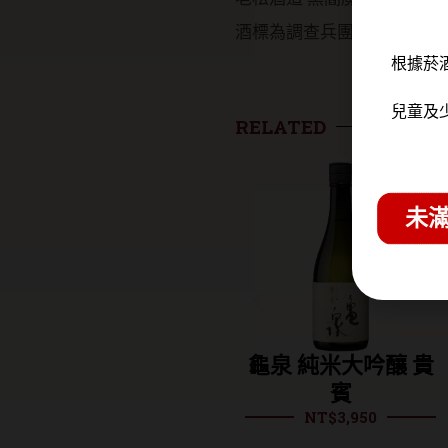
酒標為調查兵團的主角群們
根據菸
兒童及
RELATED
未滿
龜之井酒造 龜仙人
龜泉 純米大吟釀 貴
生酒 純米大吟釀
賓
NT$
3,950
1800ml
NT$
4,600