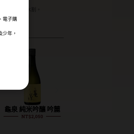
喝法為加冰或水割。
、電子購
及少年，
龜泉 純米吟釀 吟麓
龜泉 純米吟釀
NT$
2,050
CEL24 土佐麗
NT$
1,900