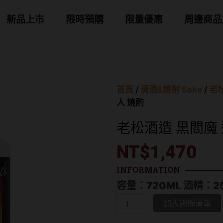
 商品分類
新品上市
限時預購
限量優惠
周邊商品
首頁
/
清酒&燒酎 Sake
/
老松
人 燒酌
老松酒造 黒閻魔
NT$
1,470
INFORMATION
容量：720ML 酒精：2
老
加入詢問清單
松
酒