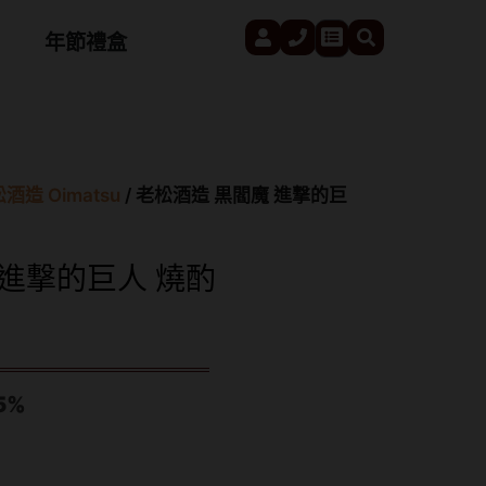
User
Phone
Search
Cart
年節禮盒
酒造 Oimatsu
/ 老松酒造 黒閻魔 進撃的巨
 進撃的巨人 燒酌
5%