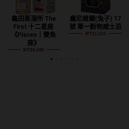
所 The
龐尼維爾(兔子) 17
龐尼維爾 
t 十二星座
號 單一穀物威士忌
桶 單一麥
NT$
1,215
NT$
9
ces｜雙魚
座》
$
6,580