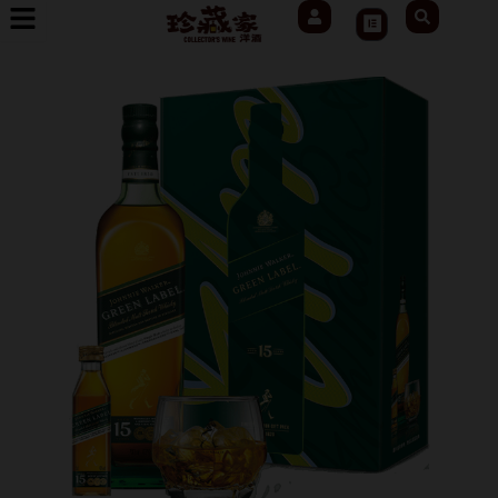
User
Search
跳
Cart
至
主
要
內
容