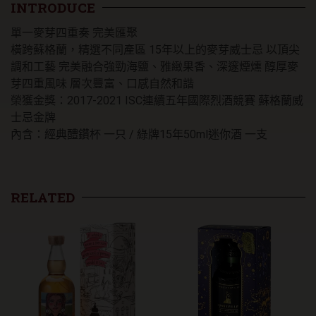
格
INTRODUCE
蘭
單一麥芽四重奏 完美匯聚
威
士
橫跨蘇格蘭，精選不同產區 15年以上的麥芽威士忌 以頂尖
忌
調和工藝 完美融合強勁海鹽、雅緻果香、深邃煙燻 醇厚麥
2022
芽四重風味 層次豐富、口感自然和諧
新
榮獲金獎：2017-2021 ISC連續五年國際烈酒競賽 蘇格蘭威
年
士忌金牌
禮
盒
內含：經典醴鑽杯 一只 / 綠牌15年50ml迷你酒 一支
數
量
RELATED