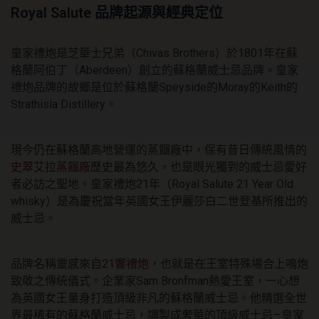
Royal Salute 品牌起源與經典定位
皇家禮炮是芝華士兄弟（Chivas Brothers）於1801年在蘇
格蘭阿伯丁（Aberdeen）創立的蘇格蘭威士忌品牌。皇家
禮炮品牌的故鄉是位於蘇格蘭Speyside的Moray的Keith的
Strathisla Distillery。
現今仍在蘇格蘭高地營運的蒸餾廠中，保有昔日傳統風情的
史翠艾拉蒸餾廠
歷史最為悠久，也是眼光獨到的威士忌愛好
者必訪之聖地。皇家禮炮21年（Royal Salute 21 Year Old
whisky）是為慶祝當年英國女王伊麗莎白二世登基所推出的
威士忌。
品牌名稱靈感來自
21響禮炮
，也就是在王室特殊場合上鳴炮
致敬之傳統儀式。企業家Sam Bronfman熱愛王室，一心想
為英國女王量身打造頂級非凡的蘇格蘭威士忌。他精選全世
界最稀有的蘇格蘭威士忌，調製成奢華的頂級威士忌—皇家