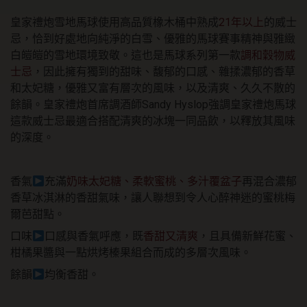
皇家禮炮雪地馬球使用高品質橡木桶中熟成
21年以上
的威士
忌，恰到好處地向純淨的白雪、優雅的馬球賽事精神與雅緻
白皚皚的雪地環境致敬。這也是馬球系列第一款
調和穀物威
士忌
，因此擁有獨到的甜味、馥郁的口感、雜揉濃郁的香草
和太妃糖，優雅又富有層次的風味，以及清爽、久久不散的
餘韻。皇家禮炮首席調酒師Sandy Hyslop強調皇家禮炮馬球
這款威士忌最適合搭配清爽的冰塊一同品飲，以釋放其風味
的深度。
香氣
充滿
奶味太妃糖、柔軟蜜桃、多汁覆盆子
再混合濃郁
香草冰淇淋的香甜氣味，讓人聯想到令人心醉神迷的蜜桃梅
爾芭甜點。
口味
口感與香氣呼應，既
香甜又清爽
，且具備新鮮花蜜、
柑橘果醬與一點烘烤榛果組合而成的多層次風味。
餘韻
均衡香甜。