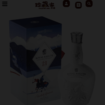
User
Search
跳
Cart
至
主
要
內
容