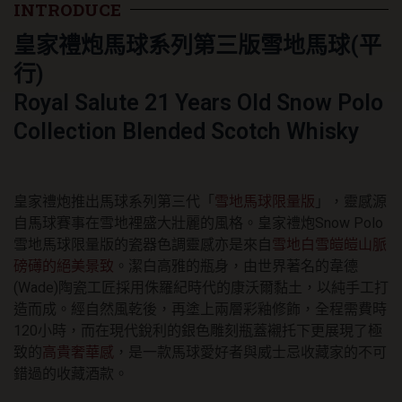
三
INTRODUCE
版
皇家禮炮馬球系列第三版雪地馬球(平
雪
地
行)
馬
球
Royal Salute 21 Years Old Snow Polo
Snow
Collection Blended Scotch Whisky
Polo(平
行)
數
量
皇家禮炮推出馬球系列第三代「
雪地馬球限量版
」，靈感源
自馬球賽事在雪地裡盛大壯麗的風格。皇家禮炮Snow Polo
雪地馬球限量版的瓷器色調靈感亦是來自
雪地白雪皚皚山脈
磅礡的絕美景致
。潔白高雅的瓶身，由世界著名的韋德
(Wade)陶瓷工匠採用侏羅紀時代的康沃爾黏土，以純手工打
造而成。經自然風乾後，再塗上兩層彩釉修飾，全程需費時
120小時，而在現代銳利的銀色雕刻瓶蓋襯托下更展現了極
致的
高貴奢華感
，是一款馬球愛好者與威士忌收藏家的不可
錯過的收藏酒款。