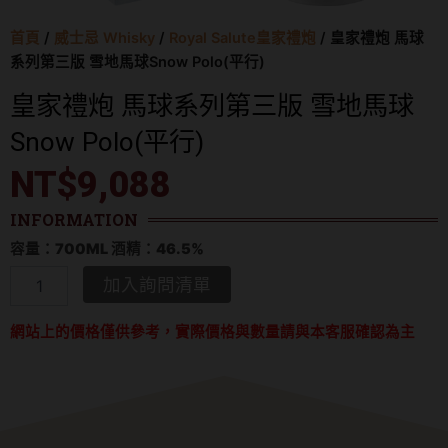
首頁
/
威士忌 Whisky
/
Royal Salute皇家禮炮
/ 皇家禮炮 馬球
系列第三版 雪地馬球Snow Polo(平行)
皇家禮炮 馬球系列第三版 雪地馬球
Snow Polo(平行)
NT$
9,088
INFORMATION
容量：700ML 酒精：46.5%
皇
加入詢問清單
家
禮
網站上的價格僅供參考，實際價格與數量請與本客服確認為主
炮
馬
球
系
列
第