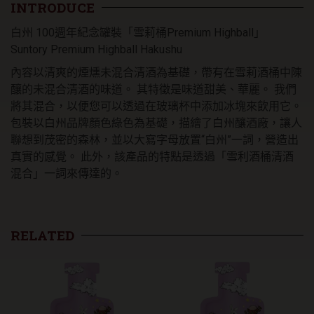
「雪
INTRODUCE
莉
白州 100週年紀念罐裝「雪莉桶Premium Highball」
桶
Premium
Suntory Premium Highball Hakushu
Highball」
內容以清爽的煙燻未混合清酒為基礎，帶有在雪莉酒桶中陳
(6
釀的未混合清酒的味道。 其特徵是味道甜美、華麗。 我們
入)
數
將其混合，以便您可以透過在玻璃杯中添加冰塊來飲用它。
量
包裝以白州品牌顏色綠色為基礎，描繪了白州釀酒廠，讓人
聯想到茂密的森林，並以大寫字母放置“白州”一詞，營造出
真實的感覺。 此外，該產品的特點是透過「雪利酒桶清酒
混合」一詞來傳達的。
RELATED