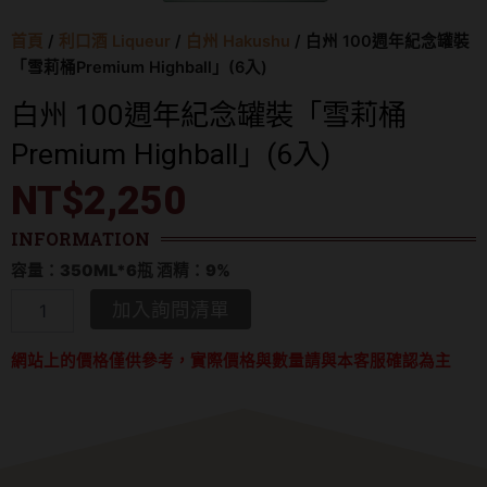
首頁
/
利口酒 Liqueur
/
白州 Hakushu
/ 白州 100週年紀念罐裝
「雪莉桶Premium Highball」(6入)
白州 100週年紀念罐裝「雪莉桶
Premium Highball」(6入)
NT$
2,250
INFORMATION
容量：350ML*6瓶 酒精：9%
白
加入詢問清單
州
100
網站上的價格僅供參考，實際價格與數量請與本客服確認為主
週
年
紀
念
罐
裝