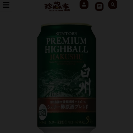
User
Search
跳
Cart
至
主
要
內
容