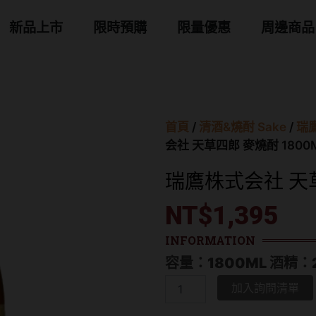
 商品分類
新品上市
限時預購
限量優惠
周邊商品
首頁
/
清酒&燒酎 Sake
/
瑞鷹
会社 天草四郎 麥燒酎 1800
瑞鷹株式会社 天草
NT$
1,395
INFORMATION
容量：1800ML 酒精：
瑞
加入詢問清單
鷹
株