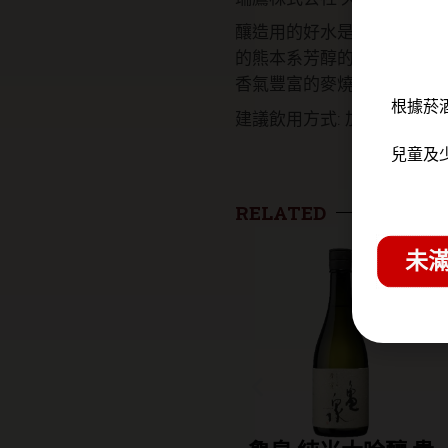
釀造用的好水是使用阿蘇山
的熊本系芳醇的滋味。原料
香氣豐富的麥燒酒。
根據菸
建議飲用方式: 加開水，或
兒童及
RELATED
未滿