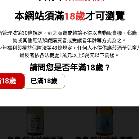
系的伏流水，在熊本大自然豐富又富饒的恩惠中出生，是一
本網站須滿
18歲
才可瀏覽
使用嚴選的九州產大麥，清冽的熊本地下水和單獨低溫減壓
酒管理法第30條規定，酒之販賣或轉讓不得以自動販賣機、郵購
冰塊，或加水都可以輕鬆享用。
物或其他無法辨識購買者或受讓者年齡等方式為之。
少年福利與權益保障法第43條規定，任何人不得供應菸酒予兒童
違反者依各法裁處1萬元以上5萬元以下罰緩。
請問您是否年滿18歲 ?
18歲
已滿18歲