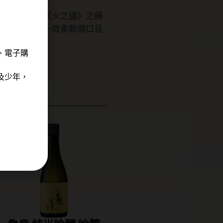
款不斷追求有《火之國》之稱
蒸餾釀造，是一款柔軟順口且
、電子購
及少年，