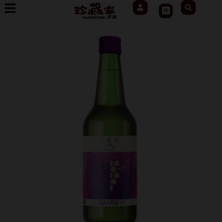
User
Search
跳
Cart
至
主
要
內
容