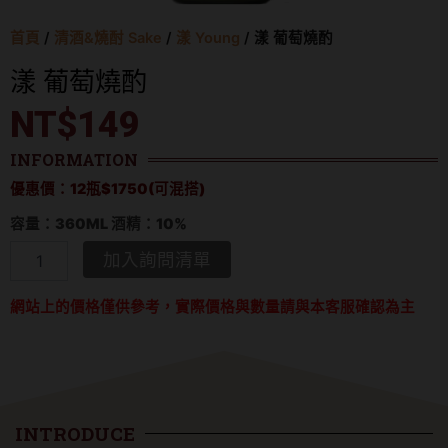
首頁
/
清酒&燒酎 Sake
/
漾 Young
/ 漾 葡萄燒酌
漾 葡萄燒酌
NT$
149
INFORMATION
優惠價：12瓶$1750(可混搭)
容量：360ML 酒精：10%
漾 葡
加入詢問清單
萄
燒
網站上的價格僅供參考，實際價格與數量請與本客服確認為主
酌
數
量
INTRODUCE