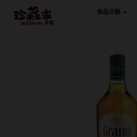
跳
Open
至
商品分類
主
要
內
容