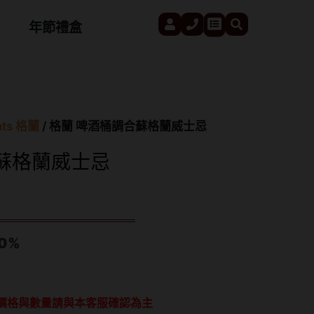
User
Phone
Search
Cart
年節禮盒
nts 格蘭
/ 格蘭 啤酒桶調合蘇格蘭威士忌
蘇格蘭威士忌
0%
價格與數量請與本客服確認為主