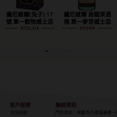
尼維爾(兔子) 17
龐尼維爾 烏龍茶酒
龐
 單一穀物威士忌
桶 單一麥芽威士忌
麥
NT$
1,215
NT$
995
客戶服務
聯絡資訊
門市地址：桃園市八德區福德一
常見問題