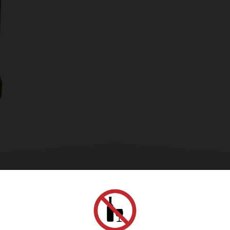
桶
調
合
蘇
格
蘭
威
士
忌
數
量
忌