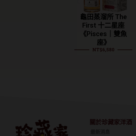
摩恩 25年單一麥
龜田蒸溜所 The
龐
芽蘇格蘭威士忌
First 十二星座
號
NT$
13,280
《Pisces｜雙魚
座》
NT$
6,580
關於珍藏家洋酒
最新消息