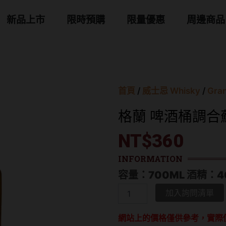
 商品分類
新品上市
限時預購
限量優惠
周邊商品
首頁
/
威士忌 Whisky
/
Gra
格蘭 啤酒桶調合
NT$
360
INFORMATION
容量：700ML 酒精：4
格
加入詢問清單
蘭
啤
網站上的價格僅供參考，實際
酒