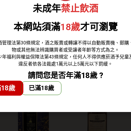
未成年
禁止飲酒
cotch Whisky
士忌在最後三個月階段，移至曾經用來釀造艾爾啤酒的啤酒
本網站須滿
18歲
才可瀏覽
出明顯帶有奶油般的麥芽香味。
油般濃郁的麥芽香味。
的口感，伴隨如蜂蜜般誘人的甜。
酒管理法第30條規定，酒之販賣或轉讓不得以自動販賣機、郵購
香韻味清新縈繞。
物或其他無法辨識購買者或受讓者年齡等方式為之。
少年福利與權益保障法第43條規定，任何人不得供應菸酒予兒童
違反者依各法裁處1萬元以上5萬元以下罰緩。
請問您是否年滿18歲 ?
18歲
已滿18歲