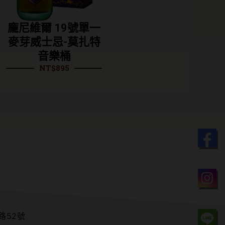
尼維爾 19號單一
龍摩恩 酒廠精選單
龍摩
芽威士忌-莫扎特
一麥芽威士忌（平
芽
音樂桶
行）
NT$
895
NT$
1,085
路52號