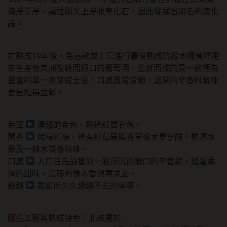
海岸靠岸，讓達爾文上岸收集化石，因此發展出知名的演化
論。
在熟成19年後，為這款威士忌進行最後熟成的橡木桶曾經用
來生產南美洲複雜而順口的葡萄酒。造就而成的是一款極為
豐富的單一麥芽威士忌，口感異常滑順，溫潤的辛香料氣味
更是相得益彰。
色澤
濃郁的金色，略帶紅寶石色。
聞香
烤棉花糖，帶有紅莓果與香草橡木單寧酸。熟透水
果及一抹木質香料味。
口感
入口首先品嘗到一股深沉而順口的辛香調，透著柔
滑的甜味。濃郁的橡木香與莓果甜。
餘韻
香甜而久久繚繞不去的單寧。
釀造工藝與熟成特色：
此款屬於