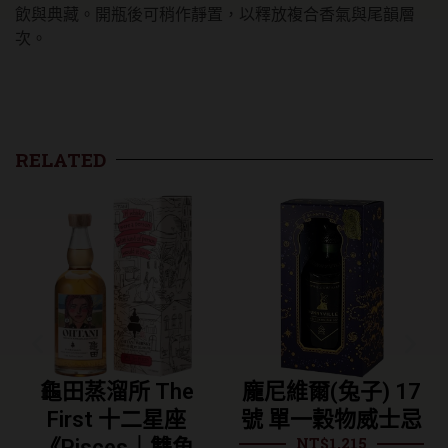
飲與典藏。開瓶後可稍作靜置，以釋放複合香氣與尾韻層
次。
RELATED
he
龐尼維爾(兔子) 17
龐尼維爾 烏龍茶
星座
號 單一穀物威士忌
桶 單一麥芽威士
NT$
1,215
NT$
995
雙魚