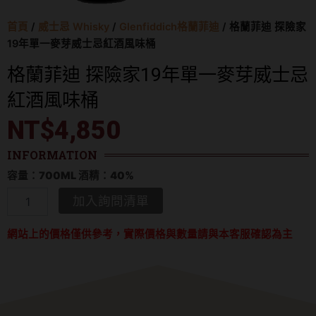
首頁
/
威士忌 Whisky
/
Glenfiddich格蘭菲迪
/ 格蘭菲迪 探險家
19年單一麥芽威士忌紅酒風味桶
格蘭菲迪 探險家19年單一麥芽威士忌
紅酒風味桶
NT$
4,850
INFORMATION
容量：700ML 酒精：40%
格
加入詢問清單
蘭
菲
網站上的價格僅供參考，實際價格與數量請與本客服確認為主
迪
探
險
家
19
年