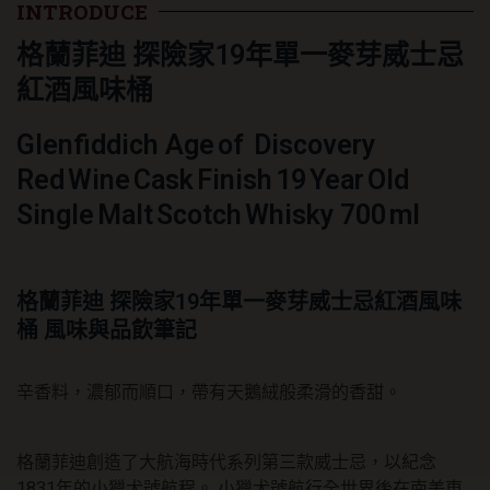
單
INTRODUCE
一
格蘭菲迪 探險家19年單一麥芽威士忌
麥
芽
紅酒風味桶
威
士
忌
Glenfiddich Age of Discovery
紅
Red Wine Cask Finish 19 Year Old
酒
風
Single Malt Scotch Whisky 700 ml
味
桶
數
量
格蘭菲迪 探險家19年單一麥芽威士忌紅酒風味
桶 風味與品飲筆記
辛香料，濃郁而順口，帶有天鵝絨般柔滑的香甜。
格蘭菲迪創造了大航海時代系列第三款威士忌，以紀念
1831年的小獵犬號航程。 小獵犬號航行全世界後在南美東