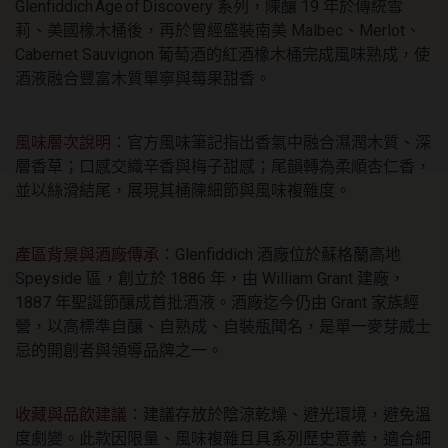
Glenfiddich Age of Discovery 系列，陳釀 19 年於傳統雪
莉、美國橡木桶後，再於曾經盛裝南美 Malbec、Merlot、
Cabernet Sauvignon 葡萄酒的紅酒橡木桶完成風味熟成，使
酒液融合豐富木質單寧與莓果甜香。
風味層次說明：
官方風味筆記指出香氣中融合濕潤木質、深
層香草；口感交織辛香與梅子甜感；尾韻轉為柔順杏仁香，
並以絲滑結尾，展現其桶陳細節與風味複雜度。
產區背景與酒廠傳承：
Glenfiddich 酒廠位於蘇格蘭高地
Speyside 區，創立於 1886 年，由 William Grant 建廠，
1887 年聖誕節釀成首批酒液。酒廠迄今仍由 Grant 家族經
營，以高標準自釀、自熟成、自裝瓶聞名，是單一麥芽威士
忌的開創者與領導品牌之一。
收藏與品飲建議：
建議存放於陰涼乾燥、避光環境，避免溫
度劇變。此款因限量、風味複雜且具系列歷史意義，適合細