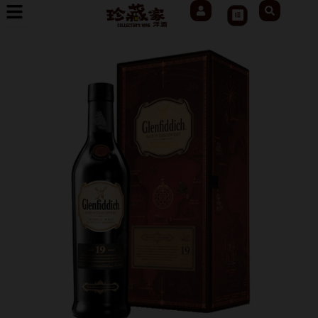
User
Search
跳
Cart
至
主
要
內
容