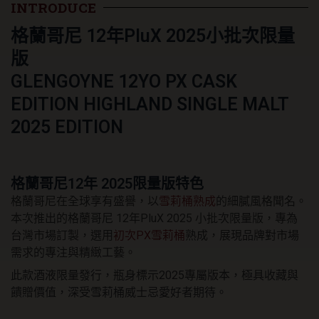
批
INTRODUCE
次
格蘭哥尼 12年PluX 2025小批次限量
限
量
版
版
數
GLENGOYNE 12YO PX CASK
量
EDITION HIGHLAND SINGLE MALT
2025 EDITION
格蘭哥尼12年 2025限量版特色
格蘭哥尼在全球享有盛譽，以
雪莉桶熟成
的細膩風格聞名。
本次推出的格蘭哥尼 12年PluX 2025 小批次限量版，專為
台灣市場訂製，選用
初次PX雪莉桶
熟成，展現品牌對市場
需求的專注與精緻工藝。
此款酒液限量發行，瓶身標示2025專屬版本，極具收藏與
饋贈價值，深受雪莉桶威士忌愛好者期待。