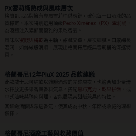
PX雪莉桶熟成與風味層次
格蘭哥尼品牌擁有專屬雪莉桶供應鏈，確保每一口酒液的品
質穩定。本次特別選用頂級
Pedro Ximénez（PX）雪莉桶
，
為酒體注入濃郁而優雅的果乾香氣。
風味以
蜜餞與梅乾
為主軸，甜鹹交織，層次細膩。口感綿長
溫潤，如絲絨般滑順，展現出格蘭哥尼經典雪莉桶的深邃特
質。
格蘭哥尼12年PluX 2025 品飲建議
此款威士忌可純飲以體驗酒液的完整層次，也適合加少量清
水釋放更多果香與香料氣息。搭配
黑巧克力、乾果拼盤
，或
中式滷味與鴨肉料理，皆能展現其甜鹹兼具的特性。
其細緻酒體與深邃香氣，使其成為中秋、年節或收藏的理想
選擇。
格蘭哥尼酒廠工藝與收藏價值