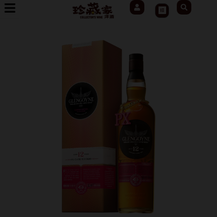
User
Search
跳
Cart
至
主
要
內
容