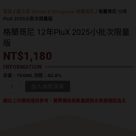
首頁
/
威士忌 Whisky
/
Glengoyne 格蘭哥尼
/ 格蘭哥尼 12年
PluX 2025小批次限量版
格蘭哥尼 12年PluX 2025小批次限量
版
NT$
1,180
INFORMATION
容量：700ML 酒精：42.8%
格
加入詢問清單
蘭
哥
網站上的價格僅供參考，實際價格與數量請與本客服確認為主
尼
12
年
PluX
2025
小