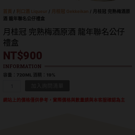
首頁
/
利口酒 Liqueur
/
月桂冠 Gekkeikan
/ 月桂冠 完熟梅酒原
酒 龍年聯名公仔禮盒
月桂冠 完熟梅酒原酒 龍年聯名公仔
禮盒
NT$
900
INFORMATION
容量：720ML 酒精：19%
月
加入詢問清單
桂
冠
網站上的價格僅供參考，實際價格與數量請與本客服確認為主
完
熟
梅
酒
原
酒