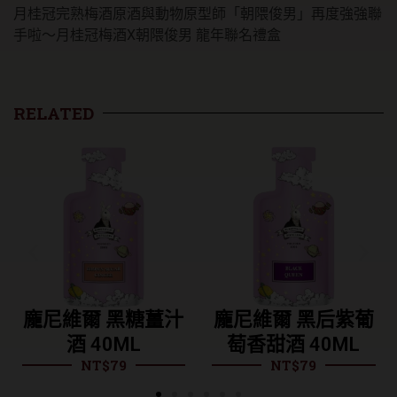
月桂冠完熟梅酒原酒與動物原型師「朝隈俊男」再度強強聯
手啦～月桂冠梅酒X朝隈俊男 龍年聯名禮盒
RELATED
黑糖薑汁
龐尼維爾 黑后紫葡
龐尼維爾 
NT$
418
ML
萄香甜酒 40ML
9
NT$
79