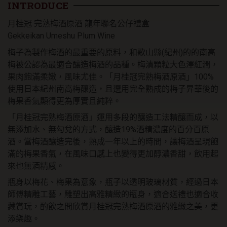
龍
INTRODUCE
年
月桂冠 完熟梅酒原酒 龍年聯名公仔禮盒
聯
名
Gekkeikan Umeshu Plum Wine
公
梅子為製作梅酒的最重要的原料，和歌山縣(紀州)的的南高
仔
梅被公認為最適合釀造梅酒的品種。梅漬顆粒大色澤紅潤，
禮
盒
果肉飽滿柔嫩，風味尤佳。「月桂冠完熟梅酒原酒」100%
數
使用日本紀州南高梅釀造，且選用完全熟成的梅子昇華後的
量
梅果香氣顯得更為厚實且純粹。
「月桂冠完熟梅酒原酒」運用多段的釀造工法精釀而成，以
無添加水、無勾兌的方式，釀造19%酒精濃度的百分百原
酒。當梅酒釀造完後，熟成一年以上的時間，讓梅酒呈現飽
滿的梅果香氣，在風味口感上也變得更加醇濃香甜，飲用起
來也無酒精感。
瓶身以梅花、梅果為意象，瓶子以透明玻璃材質，經過日本
師傅精雕工藝，雕塑出高雅精緻的瓶身，適合送禮也適合收
藏賞玩，酌飲之間欣賞月桂冠完熟梅酒原酒的雅緻之美，更
添樂趣。