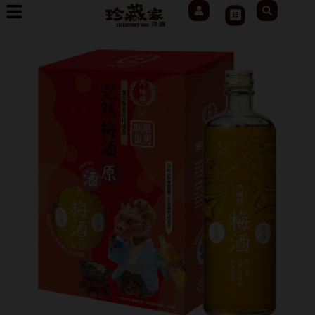
User
Search
跳
Cart
至
主
要
內
容