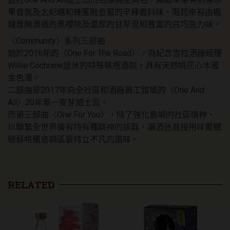
果香氣及太妃糖和蜂蜜融合薑的辛辣香料味，喝起來有由楓
糖漿醃漬過的黑櫻桃及濃厚的甘草混和豐富的白巧克力味。
〈Community〉系列三部曲
始於2016年的〈One For The Road〉，為紀念吉拉酒廠經理
Willie Cochrane退休的特殊裝瓶酒款，具有天然桃花心木蜜
金色澤。
二部曲是2017年向全社區和酒廠員工致敬的〈One And
All〉20年單一麥芽威士忌。
而第三部曲〈One For You〉，除了強化島嶼的社區精神、
以聯繫全世界擁有特有種精神的族群，讓酒迷直接用味蕾體
驗蘇格蘭島嶼區最特立不凡的風味。
RELATED