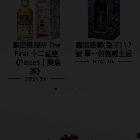
龜田蒸溜所 The
龐尼維爾(兔子) 17
First 十二星座
號 單一穀物威士忌
NT$
1,215
《Pisces｜雙魚
座》
NT$
6,580