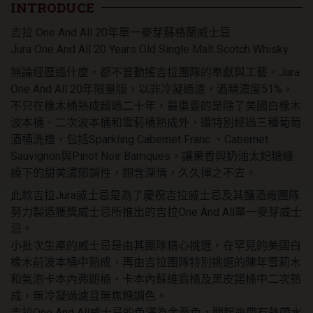
麥
INTRODUCE
芽
吉拉 One And All 20年單一麥芽蘇格蘭威士忌
蘇
格
Jura One And All 20 Years Old Single Malt Scotch Whisky
蘭
無論經歷過什麼，都不曾動搖吉拉團隊的奉獻與工藝。Jura
威
One And All 20年限量版，以非冷凝過濾，酒精濃度51%，
士
忌
不只在橡木桶熟成超過二十年，最重要的是除了美國白橡木
數
波本桶、二次波本桶和雪莉桶熟成外，還特別經過三種葡萄
量
酒桶洗禮，包括Sparkling Cabernet Franc 、Cabernet
Sauvignon與Pinot Noir Barriques，讓果香與奶油太妃糖纏
繞下的甜美濃郁調性，飽含深情，久久揮之不去。
此款吉拉Jura威士忌是為了慶祝吉拉威士忌及其釀酒廠團隊
努力製造獲獎威士忌所推出的吉拉One And All單一麥芽威士
忌。
小批次生產的威士忌是由其團隊精心挑選，在罕見的美國白
橡木前波本桶中熟成，再由吉拉團隊特別挑選的陳年雪莉木
和氣泡卡本內弗朗桶、卡本內蘇維翁桶及黑皮諾桶中二次熟
成，無冷凝過濾且無焦糖調色。
吉拉One And All威士忌的色澤為金黃色，聞起來帶有熱帶水