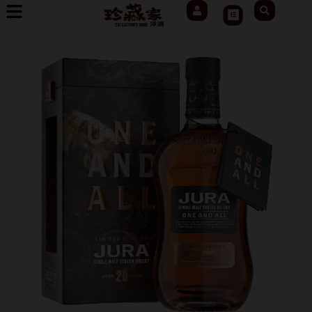
User
Search
跳
Cart
至
主
要
內
容