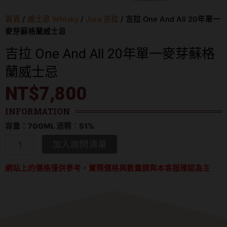
首頁
/
威士忌 Whisky
/
Jura 吉拉
/ 吉拉 One And All 20年單一
麥芽蘇格蘭威士忌
吉拉 One And All 20年單一麥芽蘇格
蘭威士忌
NT$
7,800
INFORMATION
容量：700ML 酒精：51%
吉
加入詢問清單
拉
One
網站上的價格僅供參考，實際價格與數量請與本客服確認為主
And
All
20
年
單
一