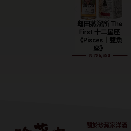
恩 25年單一麥
龜田蒸溜所 The
龐尼
蘇格蘭威士忌
First 十二星座
號 
NT$
13,280
《Pisces｜雙魚
座》
NT$
6,580
關於珍藏家洋酒