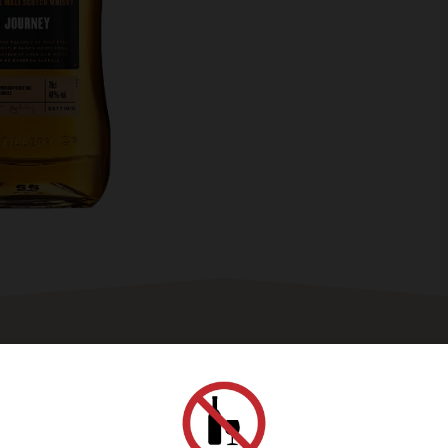
單
一
麥
芽
蘇
格
蘭
威
士
忌
數
量
士忌