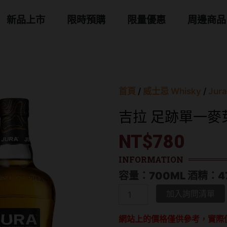
 商品分類
新品上市
限時預購
限量優惠
周邊商品
首頁
/
威士忌 Whisky
/
Jur
吉拉 足跡單一麥
NT$
780
INFORMATION
容量：700ML 酒精：4
吉
加入詢問清單
拉
足
網站上的價格僅供參考，實際
跡