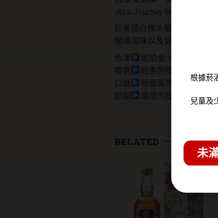
Jura Journey Single Malt S
於美國白橡木桶中熟成，之後
煙燻風味以及甘甜的雪莉橡
色澤
琥珀金。
香氣
輕柔的煙燻漸入香草
根據菸
口感
輕煙薰帶有香草及甘
餘韻
緩緩的煙燻停留在口
兒童及
RELATED
未滿