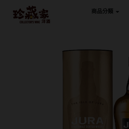
跳
Open
至
商品分類
主
要
內
容