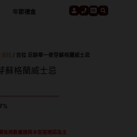
User
Phone
Search
Cart
年節禮盒
a 吉拉
/ 吉拉 足跡單一麥芽蘇格蘭威士忌
芽蘇格蘭威士忌
7%
價格與數量請與本客服確認為主