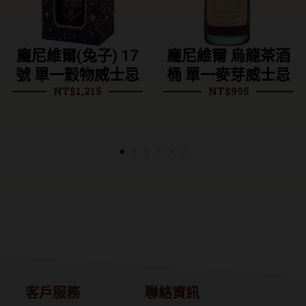
維爾(兔子) 17
龐尼維爾 烏龍茶酒
龐尼
單一穀物威士忌
桶 單一麥芽威士忌
麥芽
NT$
1,215
NT$
995
客戶服務
聯絡資訊