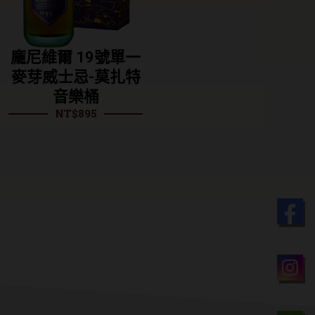
維爾 19號單一
龍摩恩 酒廠精選單
龍摩恩
威士忌-莫扎特
一麥芽威士忌（平
芽
音樂桶
行）
NT$
895
NT$
1,085