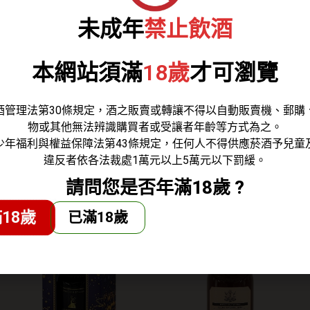
cotch Whisky
未成年
禁止飲酒
轉入年份較為久遠的Oloroso雪莉橡木桶中，豐富且圓潤
木桶尾韻。
本網站須滿
18歲
才可瀏覽
乳香，橡木、太菲糖及清新的檸檬香氣。
酒管理法第30條規定，酒之販賣或轉讓不得以自動販賣機、郵購
甜的水梨及綠蘋果的風味。
物或其他無法辨識購買者或受讓者年齡等方式為之。
中，帶點橡木辛香、蜂蜜、香草的尾韻。
少年福利與權益保障法第43條規定，任何人不得供應菸酒予兒童
違反者依各法裁處1萬元以上5萬元以下罰緩。
請問您是否年滿18歲 ?
18歲
已滿18歲