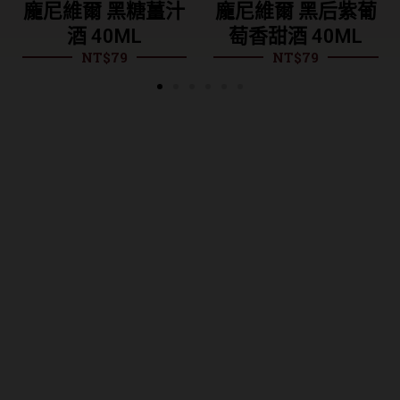
糖薑汁
龐尼維爾 黑后紫葡
龐尼維爾 鳳
NT$
418
L
萄香甜酒 40ML
NT$
79