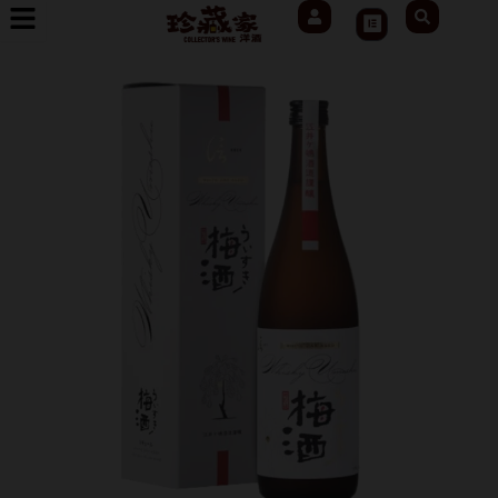
User
Search
跳
Cart
至
主
要
內
容