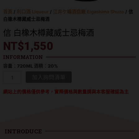
首頁
/
利口酒 Liqueur
/
江井ケ嶋酒造廠 Eigashima Shuzo
/ 信
白橡木樽藏威士忌梅酒
信 白橡木樽藏威士忌梅酒
NT$
1,550
INFORMATION
容量：720ML 酒精：20%
信
加入詢問清單
白
橡
網站上的價格僅供參考，實際價格與數量請與本客服確認為主
木
樽
藏
威
士
忌
梅
INTRODUCE
酒