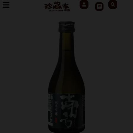
User
Search
跳
Cart
至
主
要
內
容