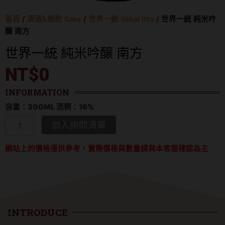
首頁
/
清酒&燒酎 Sake
/
世界一統 Sekai Itto
/ 世界一統 純米吟
醸 南方
世界一統 純米吟醸 南方
NT$
0
INFORMATION
容量：300ML 酒精：16%
世
加入詢問清單
界
一
網站上的價格僅供參考，實際價格與數量請與本客服確認為主
統
純
米
吟
醸
南
方
INTRODUCE
數