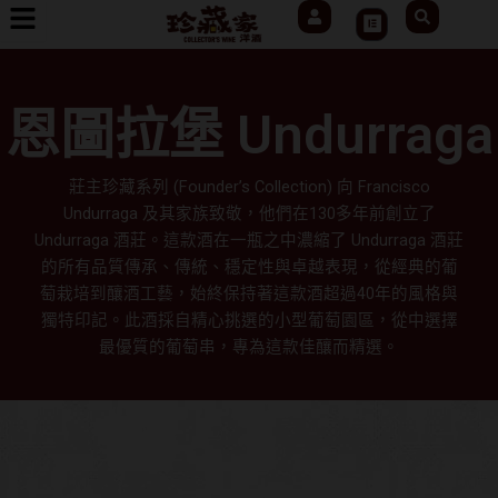
User
Search
跳
Cart
至
主
要
恩圖拉堡 Undurraga
內
容
莊主珍藏系列 (Founder’s Collection) 向 Francisco
Undurraga 及其家族致敬，他們在130多年前創立了
Undurraga 酒莊。這款酒在一瓶之中濃縮了 Undurraga 酒莊
的所有品質傳承、傳統、穩定性與卓越表現，從經典的葡
萄栽培到釀酒工藝，始終保持著這款酒超過40年的風格與
獨特印記。此酒採自精心挑選的小型葡萄園區，從中選擇
最優質的葡萄串，專為這款佳釀而精選。