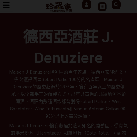
User
Search
跳
Cart
至
主
要
德西亞酒莊 J.
內
容
Denuziere
Maison J. Denuziere隆河區的百年家族‧德西亞家族酒業，
多次獲得酒皇Robert Parker100分的名產區，Maison J.
Denuziere的歷史起源於1876年，擁有百年以上的歷史傳
承，以全部手工的釀製方式，出產最高檔的北羅納河谷葡
萄酒，酒莊內數種酒款都曾獲得Robert Parker、Wine
Spectator、Wine Enthusiasts和Vinous Antonio Galloni 90-
95分以上的高分評價。
Maison J. Denuziere擁有數座北隆河知名的葡萄園，從貴氣
的埃米塔基（Hermitage）和羅地丘（Cote-Rotie），到物