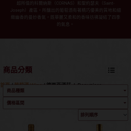
超所值的科爾納斯（CORNAS）和聖約瑟夫（Saint-
Joseph）產區，所釀出的葡萄酒有著精巧優美的質地和細
緻幽香的曼妙香氣，既華麗又柔和的香味彷彿凝結了四季
的氣息。
商品分類
首頁
/
葡萄酒 Wine
/ 德西亞酒莊 J. Denuziere
商品種類
價格區間