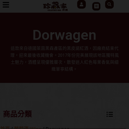
User
Search
跳
Cart
至
主
要
Dorwagen
內
容
這款來自德國萊茵黑森產區的黑皮諾紅酒，因廠商結束代
理，迎來最後收藏機會。2017年份完美展現該地區獨特風
土魅力，酒體呈現優雅層次，散發迷人紅色莓果香氣與細
緻單寧結構。
商品分類