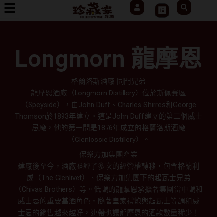
User
Search
跳
Cart
至
主
要
Longmorn 龍摩恩
內
容
格蘭洛斯酒廠 同門兄弟
龍摩恩酒廠（Longmorn Distillery）位於斯佩賽區
（Speyside），由John Duff、Charles Shirres和George
Thomson於1893年建立。這是John Duff建立的第二個威士
忌廠，他的第一間是1876年成立的格蘭洛斯酒廠
（Glenlossie Distillery）。
保樂力加集團產業
建廠後至今，酒廠歷經了多次的經營權轉移，包含格蘭利
威（The Glenlivet）、保樂力加集團下的起瓦士兄弟
（Chivas Brothers）等。低調的龍摩恩承擔著集團當中調和
威士忌的重要基酒角色，隨著皇家禮炮與起瓦士等調和威
士忌的銷售越來越好，連帶也讓龍摩恩的酒款數量稀少！