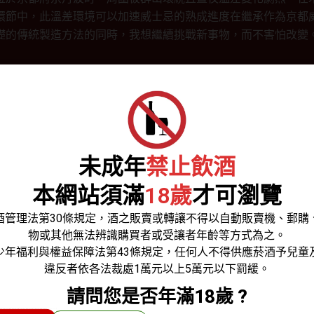
環節中，此溫差環境可以加速威士忌的熟成進度在繼承作為京都
礎的傳統製造方法的同時，我想繼續挑戰新事物，而不害怕改變
hisky
/ Kyoto Whisky Distillery京都酒造株式会社
價格區間
未成年
禁止飲酒
本網站須滿
18歲
才可瀏覽
酒管理法第30條規定，酒之販賣或轉讓不得以自動販賣機、郵購
物或其他無法辨識購買者或受讓者年齡等方式為之。
少年福利與權益保障法第43條規定，任何人不得供應菸酒予兒童
違反者依各法裁處1萬元以上5萬元以下罰緩。
請問您是否年滿18歲 ?