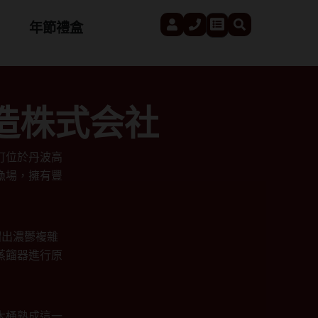
User
Phone
Search
Cart
年節禮盒
京都酒造株式会社
町位於丹波高
漁場，擁有豐
餾出濃鬱複雜
蒸餾器進行原
木桶熟成這一