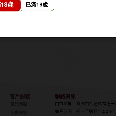
18歲
已滿18歲
西陣織紫帶
京都酒造 西陣織黑帶
京都酒
威士忌
調和威士忌
調
,800
NT$
1,680
N
客戶服務
聯絡資訊
門市地址：桃園市八德區福德一
常見問題
營業時間：週一至週日11:00-21:
免責聲明