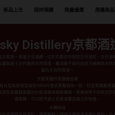
 商品分類
新品上市
限時預購
限量優惠
周邊商品
hisky Distillery
是京都第一家威士忌酒廠，位於京都府中部的京丹波町。京丹波
有釀製威士忌的優良天然環境。離酒廠不遠的由良河被稱為天然
富的大自然資源。
京都蒸餾所蒸餾器設備
有柱型和鼓球型兩款5000升壺式蒸餾器各一對。柱型蒸餾器蒸
鼓球型蒸餾器蒸餾出的原酒風味細緻優雅。透過使用不同款式的
酒蒸餾，可以賦予威士忌更深層且廣泛的味道。
木桶熟成
位於京都府京丹波町，周圍被群山環繞且晝夜溫差變化劇烈。在