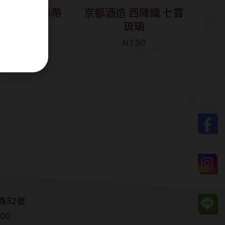
造 西陣織赤帶
京都酒造 西陣織 七寶
和威士忌
琉璃
T$
1,020
NT$
0
路52號
00