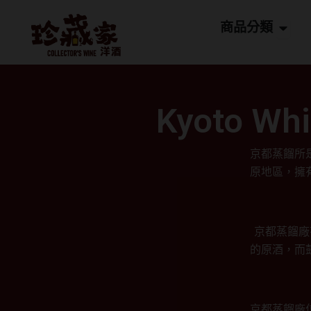
跳
Open
至
商品分類
主
要
內
容
Kyoto W
京都蒸餾所
原地區，擁
京都蒸餾廠
的原酒，而
京都蒸餾廠