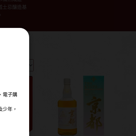
威士忌釀造基
。
、電子購
及少年，