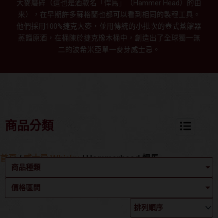
大麥磨碎（這也是酒款名「悍馬」（Hammer Head）的由
來），在早期許多蘇格蘭也都可以看到相同的製程工具。
他們採用100%捷克大麥，並用傳統的小批次的壺式蒸餾器
蒸餾原酒，在桶陳於捷克橡木桶中，創造出了全球獨一無
二的波希米亞單一麥芽威士忌。
商品分類
首頁
/
威士忌 Whisky
/ Hammerhead 悍馬
商品種類
價格區間