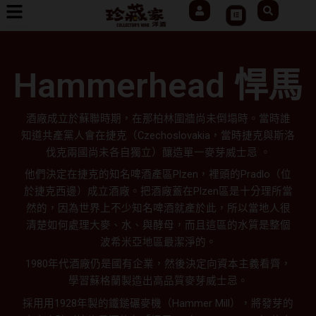
User
Search
跳
Cart
至
主
要
Hammerhead 悍馬
內
容
酒廠成立於蘇聯時期，在那柏林圍牆尚未倒塌時。當時誰
知道共產黨人會在捷克（Czechoslovakia，當時捷克與斯洛
伐克兩國尚未各自獨立）釀造單一麥芽威士忌 。
他們決定在捷克的知名啤酒產區Plzen，裡頭的Pradlo（位
於捷克西邊）成立酒廠。把酒廠蓋在Plzen區是十分理所當
然的，因為世界上不少知名啤酒就產於此，所以當地人很
清楚如何處理大麥、水、與酵母，而且這區的水質是整個
波希米亞地區最潔淨的。
1980年代酒廠仍是國有企業，然後決定向資本主義看齊，
學習蘇格蘭製造出高品質麥芽威士忌。
採用用1928年製的鐵鎚碾麥機（Hammer Mill），將發芽的