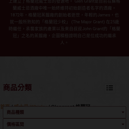
上建立了格蘭冠威士忌的發源地。 Glen Grant是目前在蘇格
蘭威士忌酒廠中唯一始終維持初始創造者名字的酒廠。
1872年，格蘭冠蒸餾廠的創始者逝世，年輕的James，也
就一般所熟知的「格蘭冠少校」 (The Major Grant) 在25歲
時繼任，承襲家族的產業以及來自叔叔John Grant的「格蘭
冠」之名的蒸餾廠，企圖積極證明自己是位成功的繼承
人。
商品分類
首頁
/
威士忌 Whisky
/ Glengrant 格蘭冠
商品種類
價格區間