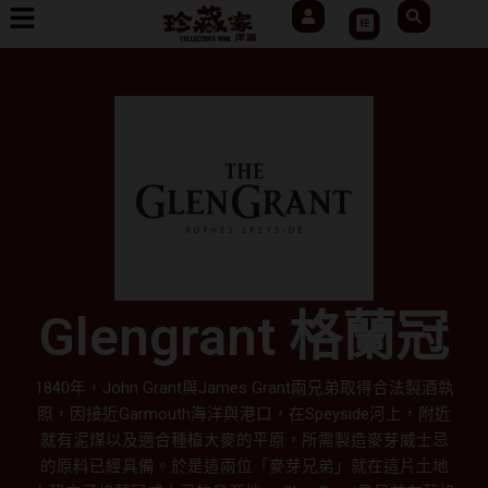
User
Search
跳
Cart
至
主
要
內
容
Glengrant 格蘭冠
1840年，John Grant與James Grant兩兄弟取得合法製酒執
照，因接近Garmouth海洋與港口，在Speyside河上，附近
就有泥煤以及適合種植大麥的平原，所需製造麥芽威士忌
的原料已經具備。於是這兩位「麥芽兄弟」就在這片土地