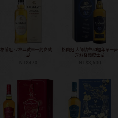
格蘭冠 少校典藏單一純麥威士
格蘭冠 大師精華50週年單一麥
忌
芽蘇格蘭威士忌
NT$
470
NT$
3,600