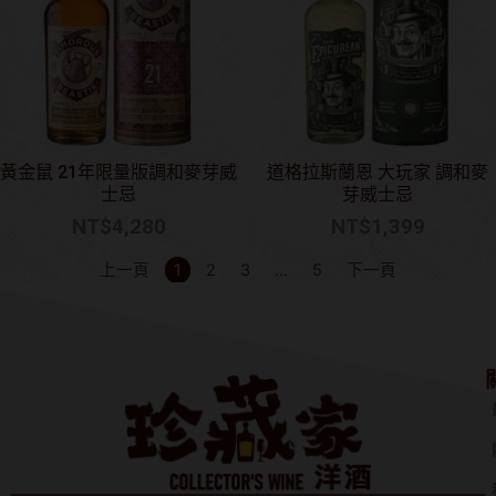
黃金鼠 21年限量版調和麥芽威
道格拉斯蘭恩 大玩家 調和麥
士忌
芽威士忌
NT$
4,280
NT$
1,399
上一頁
1
2
3
…
5
下一頁