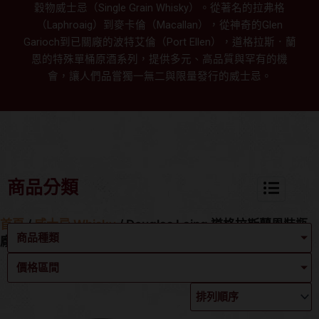
穀物威士忌（Single Grain Whisky）。從著名的拉弗格
（Laphroaig）到麥卡倫（Macallan），從神奇的Glen
Garioch到已關廠的波特艾倫（Port Ellen），道格拉斯．蘭
恩的特殊單桶原酒系列，提供多元、高品質與罕有的機
會，讓人們品嘗獨一無二與限量發行的威士忌。
商品分類
首頁
/
威士忌 Whisky
/ Douglas Laing 道格拉斯蘭恩裝瓶
商品種類
廠
價格區間