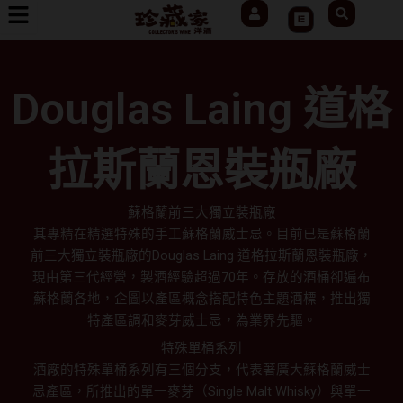
User
Search
跳
Cart
至
主
要
Douglas Laing 道格
內
容
拉斯蘭恩裝瓶廠
蘇格蘭前三大獨立裝瓶廠
其專精在精選特殊的手工蘇格蘭威士忌。目前已是蘇格蘭
前三大獨立裝瓶廠的Douglas Laing 道格拉斯蘭恩裝瓶廠，
現由第三代經營，製酒經驗超過70年。存放的酒桶卻遍布
蘇格蘭各地，企圖以產區概念搭配特色主題酒標，推出獨
特產區調和麥芽威士忌，為業界先驅。
特殊單桶系列
酒廠的特殊單桶系列有三個分支，代表著廣大蘇格蘭威士
忌產區，所推出的單一麥芽（Single Malt Whisky）與單一