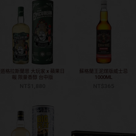
道格拉斯蘭恩 大玩家 x 蘋果日
蘇格蘭王泥煤版威士忌
報 限量香醇 台中版
1000ML
NT$
1,880
NT$
365