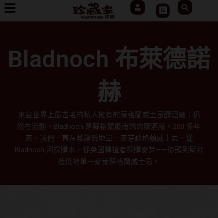
User
Search
跳
Cart
至
主
要
Bladnoch 布萊德諾
內
容
赫
來自世界上最古老的私人擁有的蘇格蘭威士忌釀酒廠：仍
然在流動。Bladnoch 是蘇格蘭最南端的釀酒廠。200 多年
來，我們一直在蒸餾低地單一麥芽蘇格蘭威士忌。從
Bladnoch 河採購水，從英國種植者採購麥芽——從頭到尾打
造低地單一麥芽蘇格蘭威士忌。