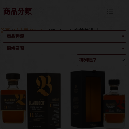
商品分類
首頁
/
威士忌 Whisky
/ Bladnoch 布萊德諾赫
商品種類
價格區間