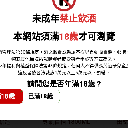
 喜多方
會津譽 喜多方
會津譽 S
IR II
TERROIR II
未成年
禁止飲酒
zed 純米無
Pasteurized 純米無
300ML
濾過原酒
本網站須滿
18歲
才可瀏覽
585
NT$
1,260
酒管理法第30條規定，酒之販賣或轉讓不得以自動販賣機、郵購
物或其他無法辨識購買者或受讓者年齡等方式為之。
少年福利與權益保障法第43條規定，任何人不得供應菸酒予兒童
違反者依各法裁處1萬元以上5萬元以下罰緩。
請問您是否年滿18歲 ?
18歲
已滿18歲
氣百倍 生貯
會津譽 特別本釀造酒
會津譽 K
本釀造
勇氣百倍 1800ML
田錦