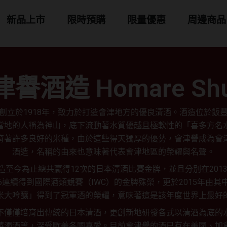
 商品分類
新品上市
限時預購
限量優惠
周邊商品
譽酒造 Homare Sh
創立於1918年，致力於打造會津地方的優良清酒。酒造位於飯
當地的人稱為神山，底下流動著水質優越且極軟性的「喜多方名
育著許多良好的米種，由於這些得天獨厚的優勢，會津譽成為會
酒造，名稱的由來也意味著代表會津地區的榮耀與名聲。
造至今為止總共贏得12次的日本清酒比賽金牌，並且分別在2013、
016連續得到國際酒類競賽（IWC）的金牌殊榮，更於2015年由
米大吟釀」得到了冠軍酒的榮耀，意味著這是該年度世界上最好
不僅僅培育出傳統的日本清酒，更創新地研發各式以清酒為底的
莓濁酒等，深受歐美各國喜愛。目前會津譽的酒已有在美國、加