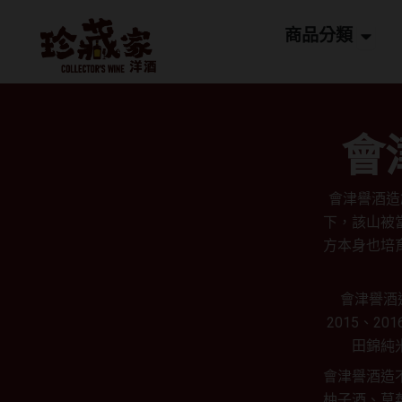
跳
Open
至
商品分類
主
要
內
容
會津
會津譽酒造
下，該山被
方本身也培
會津譽酒
2015、2
田錦純
會津譽酒造
柚子酒、草