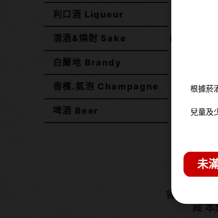
會津譽
利口酒 Liqueur
TERRO
Pasteuri
清酒&燒酎 Sake
濾過原酒 
白蘭地 Brandy
NT$
香檳.氣泡 Champagne
根據菸
啤酒 Beer
兒童及
未滿
會津譽 勇
藏 