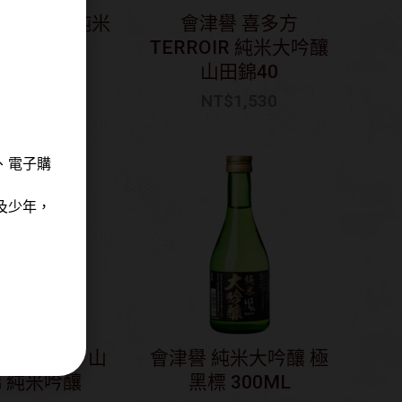
EKIREI 純米
會津譽 喜多方
酒
TERROIR 純米大吟釀
山田錦40
NT$
900
NT$
1,530
、電子購
及少年，
arahashi 山
會津譽 純米大吟釀 極
 純米吟釀
黑標 300ML