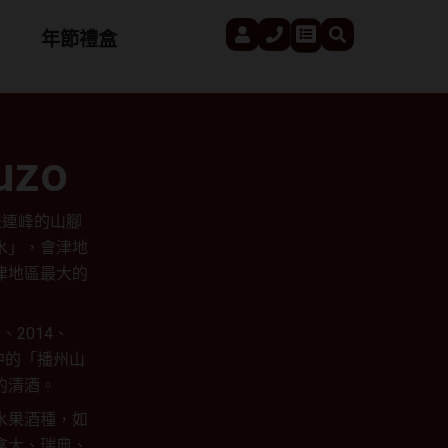
User
Phone
Search
Cart
年節禮盒
uzo
豐連峰的山腳
水」，會津地
津地區最大的
2014、
其中的「播州山
的清酒。
水果酒種，如
拿大、瑞典、