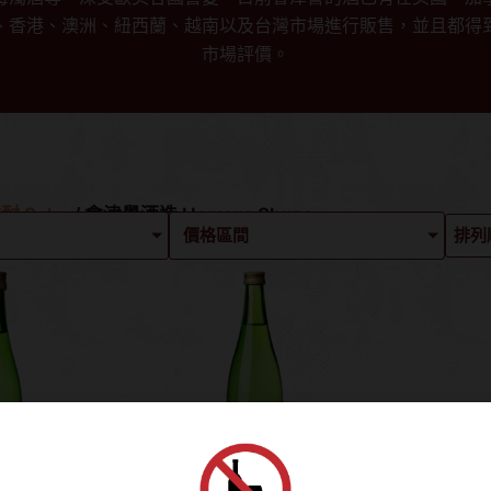
、香港、澳洲、紐西蘭、越南以及台灣市場進行販售，並且都得
市場評價。
酎 Sake
/ 會津譽酒造 Homare Shuzo
價格區間