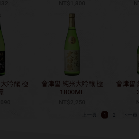
432
NT$
1,800
N
米大吟釀 極
會津譽 純米大吟釀 極
會津譽 
標
1800ML
,090
NT$
2,250
上一頁
1
2
下一頁