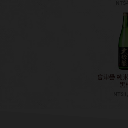
NT$
會津譽 純
黑
NT$
1