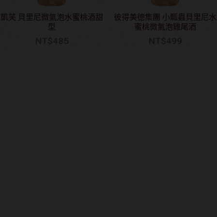
凱芙 貝里尼微氣泡水蜜桃酒甜
彼得美德集團 小瓢蟲貝里尼水
型
蜜桃微氣泡雞尾酒
NT$
485
NT$
499