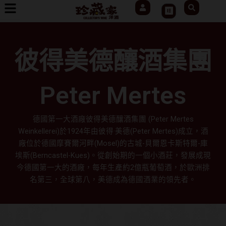
User
Search
跳
Cart
至
主
要
彼得美德釀酒集團
內
容
Peter Mertes
德國第一大酒廠彼得美德釀酒集團 (Peter Mertes
Weinkellerei)於1924年由彼得·美德(Peter Mertes)成立，酒
廠位於德國摩賽爾河畔(Mosel)的古城-貝爾恩卡斯特爾-庫
埃斯(Berncastel-Kues)。從創始期的一個小酒莊，發展成現
今德國第一大的酒廠，每年生產約2億瓶葡萄酒，於歐洲排
名第三，全球第八，美德成為德國酒業的領先者。