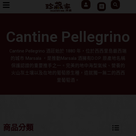
User
Search
跳
Cart
至
主
要
Cantine Pellegrino
內
容
Cantine Pellegrino 酒莊始於 1880 年，位於西西里島最西端
的城市 Marsala ，是推動Marsala 酒擁有D.O.P. 原產地名稱
保護認證的重要推手之一。完美的地中海型氣候、營養的
火山灰土壤以及在地的葡萄原生種，造就獨一無二的西西
里葡萄酒。
商品分類