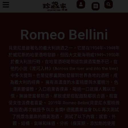
User
Search
跳
Cart
至
主
要
Romeo Bellini
內
容
貝里尼是最著名的義大利調酒之一，它是在1934年~1948年
於威尼斯的哈里酒吧發跡，但因大文豪海明威1949~1950年
於義大利旅行時，在哈里酒吧喝到這款調酒驚艷不已，在
他的小說《渡河入林》(Across the river and into the tree)
中多次提到，也是從那裏開始發展到世界各地的酒吧，成
為義大利的經典。 擁有高濃度的水蜜桃漿與水蜜桃汁，色
澤美麗優雅，入口前果香撲鼻，喝過一口就讓人難以忘
懷，無論是當餐前酒、單飲或是搭配甜點都很合適，相當
受女性消費者喜愛。 2019年 Romeo Bellini(貝里尼水蜜桃微
氣泡酒)再次被授予 DLG 金獎!! 德國農業協會 DLG 再次測試
了桃漿含量高的微氣泡酒， 測試了以下內容：感官、外
觀、結構、氣味和味道、分析（保質期、添加劑的使用